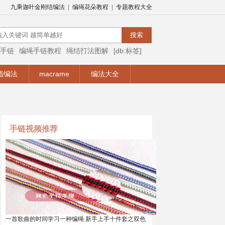
九乘迦叶金刚结编法
|
编绳花朵教程
|
专题教程大全
手链
编绳手链教程
绳结打法图解
[db:标签]
编绳视频
编绳手链视频教程
手链编法
指编法
macrame
编法大全
手链视频推荐
一首歌曲的时间学习一种编绳 新手上手十件套之双色