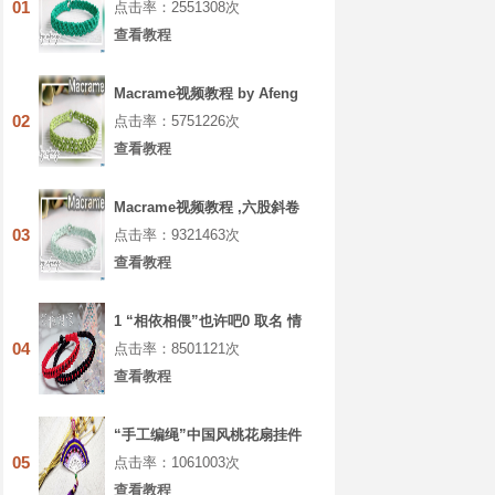
01
点击率：2551308次
查看教程
Macrame视频教程 by Afeng
编绳,6股绳编法
02
点击率：5751226次
（1）,Macrame视频教程 手链
查看教程
Macrame视频教程 ,六股斜卷
结手绳编织的方法
03
点击率：9321463次
查看教程
1 “相依相偎”也许吧0 取名 情
侣手绳
04
点击率：8501121次
查看教程
“手工编绳”中国风桃花扇挂件
编织教程视频（上集）
05
点击率：1061003次
查看教程