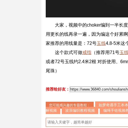
大家，视频中的choker编到一半
用更长的线再录一遍，因为编这个好累啊
家推荐的用线量是：72号
玉线
4.8-5米
这个款式可做
戒指
（推荐用71号
玉
或者72号玉线约2.4米2根 对折使用、6mm
尾珠）
推荐给好友：
如梦奇遇手工本
您可能感兴趣的专题教程：
解视频
波浪编织教程视频
编绳手链视频