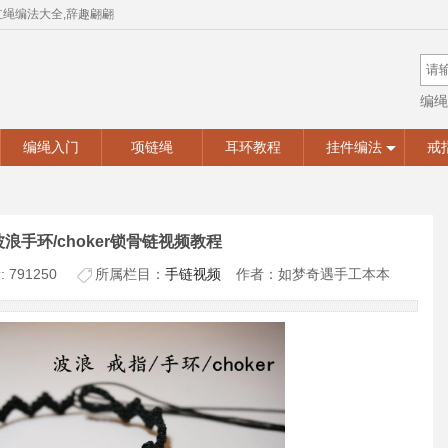
红绳编法大全,辞趣翩翩
编绳
手工
编绳入门
项链绳
耳环教程
挂件编法
戒
编波浪手环/choker锁骨链视频教程
 791250
所属栏目：
手链视频
作者：如梦奇遇手工本本