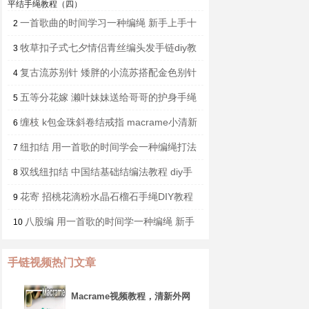
平结手绳教程（四）
一首歌曲的时间学习一种编绳 新手上手十
2
件套之玉米手绳教程（三）
牧草扣子式七夕情侣青丝编头发手链diy教
3
程
复古流苏别针 矮胖的小流苏搭配金色别针
4
可以用在披肩，开衫，毛衣上~有没有你喜
五等分花嫁 濑叶妹妹送给哥哥的护身手绳
5
欢的颜色呢~
视频教程 想要get同款快快学起来吧~
缠枝 k包金珠斜卷结戒指 macrame小清新
6
镂空戒指视频教程~
纽扣结 用一首歌的时间学会一种编绳打法
7
双线纽扣结 中国结基础结编法教程 diy手
8
工手绳编绳教学视频
花寄 招桃花滴粉水晶石榴石手绳DIY教程
9
漂亮的樱花粉和古典的中国红哪个更合你的
八股编 用一首歌的时间学一种编绳 新手
10
心意呢 希望这条手链可以守护爱情~
上手十件套
手链视频热门文章
Macrame视频教程，清新外网
手链编织步骤