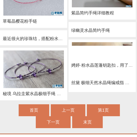
紫晶简约手绳详细教程
草莓晶樱花粉手链
绿幽灵水晶简约手绳
最近很火的珍珠结，搭配粉水晶，做出古风手链的感觉
娉婷·粉水晶莲蓬钥匙扣，用了我喜欢的草莓晶石榴石搭配粉晶莲蓬和藕粉流苏，超少女的~
丝黛 极细天然水晶绳编戒指 红绳戒指，又是极细款的挑战哦`我心爱的草莓晶月光石石榴石每天换一个戴~
蔷薇 稀有老矿草莓晶极细手绳diy视频教程 女生招桃花手链
秘境 乌拉圭紫水晶极细手绳 二月生辰石 极细款紫水晶手绳 白羊座守护石 据说可以增进人缘增强记忆力，可以助学业哦
首页
上一页
第1页
下一页
末页