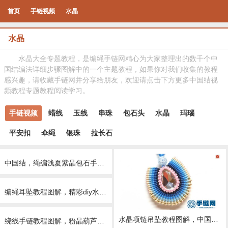
首页
手链视频
水晶
水晶
水晶大全专题教程，是编绳手链网精心为大家整理出的数千个中
国结编法详细步骤图解中的一个主题教程，如果你对我们收集的教程
感兴趣，请收藏手链网并分享给朋友，欢迎请点击下方更多中国结视
频教程专题教程阅读学习。
手链视频
蜡线
玉线
串珠
包石头
水晶
玛瑙
平安扣
伞绳
银珠
拉长石
中国结，绳编浅夏紫晶包石手链的详细制作图解，民族复古风穿搭品
编绳耳坠教程图解，精彩diy水滴形水晶耳环手工编绳做法
水晶项链吊坠教程图解，中国结项链编绳步骤图片
绕线手链教程图解，粉晶葫芦骨珠手绳做法