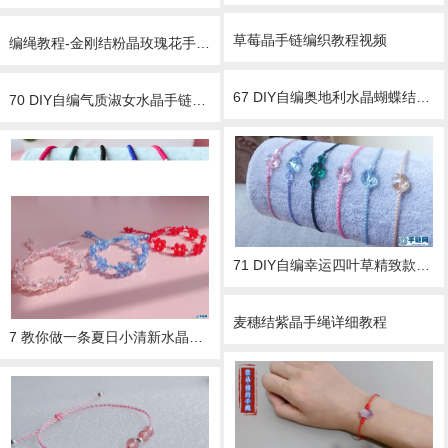
草莓晶手链编织教程视频
编绳教程-金刚结粉晶玫瑰花手绳,粉粉的，恋爱的味道~O(∩_∩)O~
67 DIY自编奥地利水晶蝴蝶结手绳手链视频教程
70 DIY自编气质淑女水晶手链金刚结手绳视频教程
71 DIY自编幸运四叶草精致款水晶手绳视频教程
3 草莓晶 朱砂 蓝矿石 干青 玛瑙 辟邪 招桃花 保平安 emmm说不下去了
麦穗结紫晶手绳详细教程
7 教你做一条夏日小清新水晶手绳