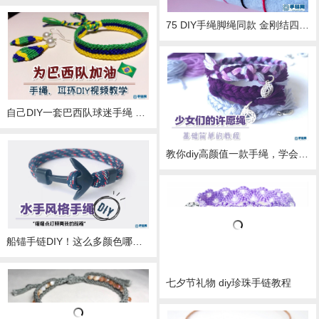
75 DIY手绳脚绳同款 金刚结四股辫视频教程
自己DIY一套巴西队球迷手绳 再配上耳环简直太给力 看完教程你想挑战吗？
教你diy高颜值一款手绳，学会了可以每天搭衣服（评论再次抽奖，7条，看简介）
船锚手链DIY！这么多颜色哪个比较适合我男神呢？
七夕节礼物 diy珍珠手链教程