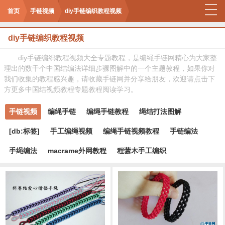
首页
手链视频
diy手链编织教程视频
diy手链编织教程视频
diy手链编织教程视频大全专题教程，是编绳手链网精心为大家整
理出的数千个中国结编法详细步骤图解中的一个主题教程，如果你对
我们收集的教程感兴趣，请收藏手链网并分享给朋友，欢迎请点击下
方更多中国结视频教程专题教程阅读学习。
手链视频
编绳手链
编绳手链教程
绳结打法图解
[db:标签]
手工编绳视频
编绳手链视频教程
手链编法
手绳编法
macrame外网教程
程蕓木手工编织