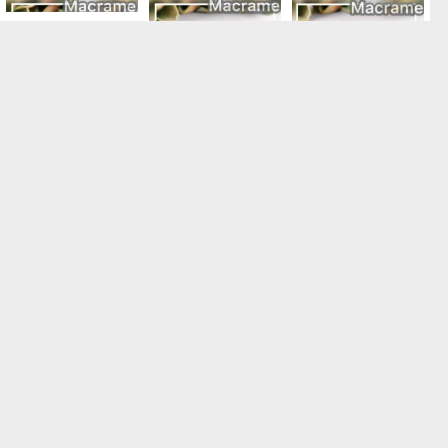
Macrame视频教程，清新外网手链编织步骤
Macrame视频教程 by Afeng 编绳,6股绳编法（1）,Macrame视频教程 手链
Macrame视频教程 ,六股斜卷结手绳编织的方法
,Macrame视频教程 8股绳手链编法步骤
“手工编绳”中国风桃花扇挂件编织教程视频（上集）
1 “相依相偎”也许吧0 取名 情侣手绳
热门标签
更多 >>
男生手绳编法教程
女生红绳手链编法
包包上的中国结系
中国结的系法图解
法图解
中国结的系法图
树叶编绳教程
红绳手链编法图解
青金石
解，分享简单易学
红绳手链编织教程
本命年红绳子编法
幸运手链编织教程
平安扣手链编法
的编绳入门制作教
8股线编法图解
双色手绳编织教程
米珠
好看手链编织教程