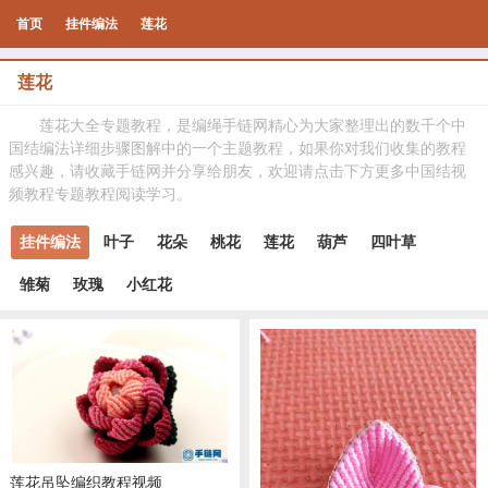
首页
挂件编法
莲花
莲花
莲花大全专题教程，是编绳手链网精心为大家整理出的数千个中
国结编法详细步骤图解中的一个主题教程，如果你对我们收集的教程
感兴趣，请收藏手链网并分享给朋友，欢迎请点击下方更多中国结视
频教程专题教程阅读学习。
挂件编法
叶子
花朵
桃花
莲花
葫芦
四叶草
雏菊
玫瑰
小红花
莲花吊坠编织教程视频