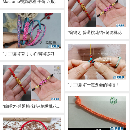
Macrame视频教程 手链,八股编绳教程视频教程
“编绳之-普通桃花结+刺绣桃花结”尽力做到了让小白也能看懂的桃花结编法 桃花结主要用的是中国结绳编法里的云雀结 主绳部分依然是八股辫的方法
“手工编绳”新手小白编绳练习套餐之（四平八稳八股辫手绳）
“手工编绳”一定要会的绳结！八股辫寓意四平八稳，手绳编绳最实用的绳结！
“编绳之-普通桃花结+刺绣桃花结八股辫的方法