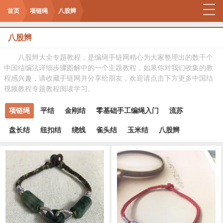
首页
项链绳
八股辫
八股辫
八股辫大全专题教程，是编绳手链网精心为大家整理出的数千个
中国结编法详细步骤图解中的一个主题教程，如果你对我们收集的教
程感兴趣，请收藏手链网并分享给朋友，欢迎请点击下方更多中国结
视频教程专题教程阅读学习。
项链绳
平结
金刚结
零基础手工编绳入门
流苏
盘长结
纽扣结
绕线
雀头结
玉米结
八股辫