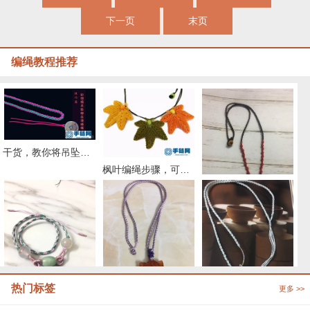
下一页
末页
编绳教程推荐
干货，教你将吊坠绑在项链绳上的几个实用小方法
枫叶编绳步骤，可做中国结挂坠编绳项链
红翡圆珠项链绳编法图解
热门标签
更多 >>