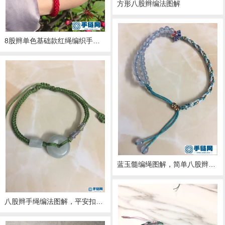
方形八股辫编法图解
8股辫单色基础款红绳编织手链一款简单的亲子手工教程
蓝玉髓编绳图解，简单八股辫手绳做法
八股辫手绳编法图解，平安扣手链做法步骤