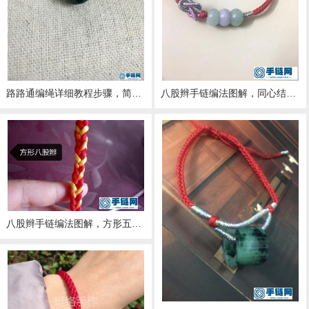
八股辫手链编法图解，同心结翡翠盘珠红手绳教程
路路通编绳详细教程步骤，简单八股辫手绳做法
八股辫手链编法图解，方形五彩手绳教程