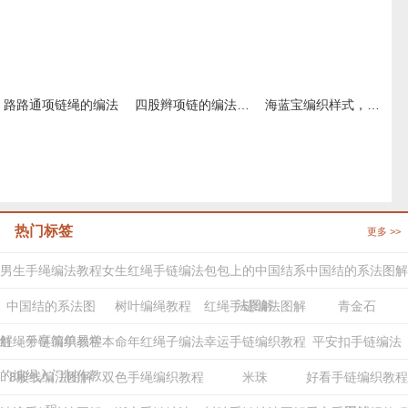
路路通项链绳的编法
四股辫项链的编法，简单红绳项链教程图解
海蓝宝编织样式，简单好看的项链绳做法
热门标签
更多 >>
男生手绳编法教程
女生红绳手链编法
包包上的中国结系
中国结的系法图解
法图解
中国结的系法图
树叶编绳教程
红绳手链编法图解
青金石
解，分享简单易学
红绳手链编织教程
本命年红绳子编法
幸运手链编织教程
平安扣手链编法
的编绳入门制作教
8股线编法图解
双色手绳编织教程
米珠
好看手链编织教程