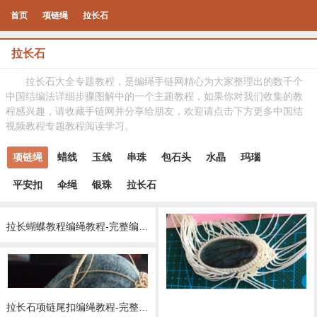
首页
项链绳
拉长石
拉长石
拉长石大全专题教程，是编绳手链网精心为大家整理出的数千个
中国结编法详细步骤图解中的一个主题教程，如果你对我们收集的教
程感兴趣，请收藏手链网并分享给朋友，欢迎请点击下方更多中国结
视频教程专题教程阅读学习。
项链绳
蜡线
玉线
串珠
包石头
水晶
玛瑙
平安扣
伞绳
银珠
拉长石
拉长蝴蝶教程编绳教程-完整编法步骤
拉长石项链尾扣编绳教程-完整编法步骤