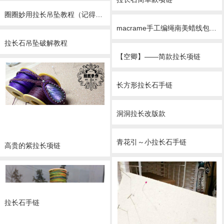
圈圈妙用拉长吊坠教程（记得关注我哟哈哈）
macrame手工编绳南美蜡线包拉长石项链
拉长石吊坠破解教程
【空卿】——简款拉长项链
长方形拉长石手链
洞洞拉长改版款
青花引～小拉长石手链
高贵的紫拉长项链
拉长石手链