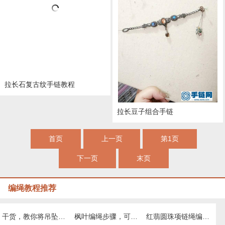
拉长石复古纹手链教程
拉长豆子组合手链
首页
上一页
第1页
下一页
末页
编绳教程推荐
干货，教你将吊坠绑在项链绳上的几个实用小方法
枫叶编绳步骤，可做中国结挂坠编绳项链
红翡圆珠项链绳编法图解