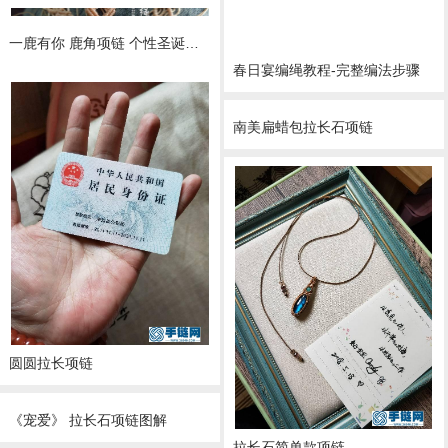
一鹿有你 鹿角项链 个性圣诞节礼物DIY视频教程 南美蜡线macrame包石项链 拉长石月光石更美哦
春日宴编绳教程-完整编法步骤
南美扁蜡包拉长石项链
春暖花开尾扣随手教程编绳教程-完整编法步骤
圆圆拉长项链
《宠爱》 拉长石项链图解
拉长石简单款项链