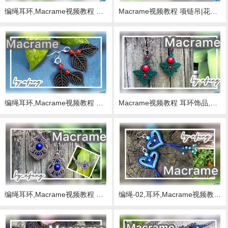
编绳耳环,Macrame视频教程 简洁版孔雀翎耳环,简单易学DIY视频教程
Macrame视频教程 项链吊|花形项链吊坠,精致大方,也可使用于夸张大耳环或钥匙扣
编绳耳环,Macrame视频教程 耳环饰品,简洁版叶子耳环,简单易学DIY
Macrame视频教程 耳环饰品,圣诞耳环,简单易学DIY,Macrame视频教程
编绳耳环,Macrame视频教程 耳环饰品,青金石项链的配套耳环
编绳-02,耳环,Macrame视频教程 耳环饰品,心形耳环