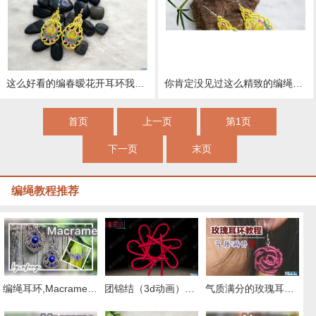
这么好看的编春暧花开耳环我们一起来编吧手工编绳教程视频
你肯定没见过这么精致的编绳耳环手工编绳教程视频
首页
上一页
第1页
下一页
末页
编绳教程推荐
编绳耳环,Macrame视频教程 耳环饰品,青金石项链的配套耳环
团锦结（3d动画）小花耳线必学
气质满分的玫瑰耳环编绳教程，先收藏了！