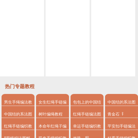
小白也能学会的古风挂饰 编绳教程视频挂饰古风教程视频 第1节
简单易上手的古风挂饰教程视频 编绳教程视频挂饰教程视频第2节
编绳教程视频黑天鹅胸针 丝巾扣 教程视频第1节
手工编绳蛇结超慢动作方法 快速学会编绳基础
编绳教程视频编绳基础 圆形4股辫编法
教你如何做平结花样手链 手工编绳串珠编绳教程视频
热门专题教程
男生手绳编法教
女生红绳手链编
包包上的中国结
中国结的系法图
程
法
系法图解
解
中国结的系法图
树叶编绳教程
红绳手链编法图
青金石
解，分享简单易
解
红绳手链编织教
本命年红绳子编
幸运手链编织教
平安扣手链编法
学的编绳入门制
程
法
程