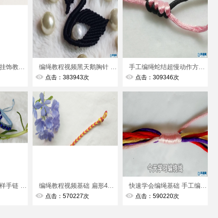
简单易上手的古风挂饰教程视频 编绳教程视频挂饰教程视频第2节
编绳教程视频黑天鹅胸针 丝巾扣 教程视频第1节
手工编绳蛇结超慢动作方法 快速学会编绳基础
点击：383943次
点击：309346次
教你如何做平结花样手链 手工编绳串珠编绳教程视频
编绳教程视频基础 扁形4股辫编法
快速学会编绳基础 手工编绳绕线方法来了
点击：570227次
点击：590220次