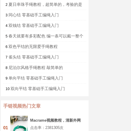
夏日串珠手绳教程，超简单的，考验的是
2
配色能力
同心结 零基础手工编绳入门
3
双钱结 零基础手工编绳入门
4
春天就要有多彩配色 编一条可以戴一整个
5
夏天的手绳
双色平结的无限爱手绳教程
6
雀头结 零基础手工编绳入门
7
尼泊尔风格手绳教程 敲简单的
8
单向平结 零基础手工编绳入门
9
双向平结 零基础手工编绳入门
10
手链视频热门文章
Macrame视频教程，清新外网
手链编织步骤
01
点击率：2381305次