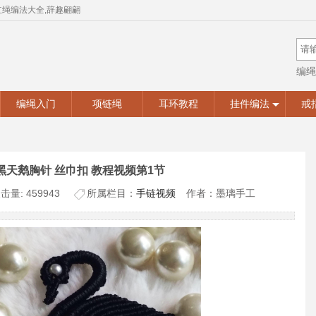
红绳编法大全,辞趣翩翩
编绳
手工
编绳入门
项链绳
耳环教程
挂件编法
戒
天鹅胸针 丝巾扣 教程视频第1节
击量: 459943
所属栏目：
手链视频
作者：墨璃手工