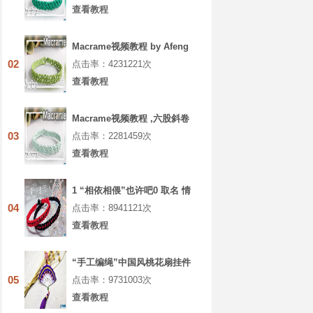
查看教程
Macrame视频教程 by Afeng
编绳,6股绳编法
02
点击率：4231221次
（1）,Macrame视频教程 手链
查看教程
Macrame视频教程 ,六股斜卷
结手绳编织的方法
03
点击率：2281459次
查看教程
1 “相依相偎”也许吧0 取名 情
侣手绳
04
点击率：8941121次
查看教程
“手工编绳”中国风桃花扇挂件
编织教程视频（上集）
05
点击率：9731003次
查看教程