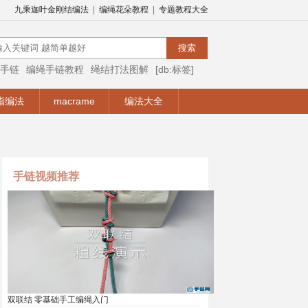
九乘迦叶金刚结编法
|
编绳花朵教程
|
专题教程大全
手链
编绳手链教程
绳结打法图解
[db:标签]
编绳视频
编绳手链视频教程
手链编法
指编法
macrame
编法大全
手链视频推荐
双联结 零基础手工编绳入门