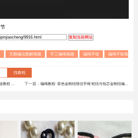
1节
全
天鹅编法图解视频
手工编绳视频
编绳手链
编绳手链视
下一篇：
也非常漂亮哦
编绳教程- 双色金刚结情侣手绳 蛇结与包芯金刚结编法相结合的一款红黑经典配色的情侣手绳 情人节快到了 把你的心意送给他吧!