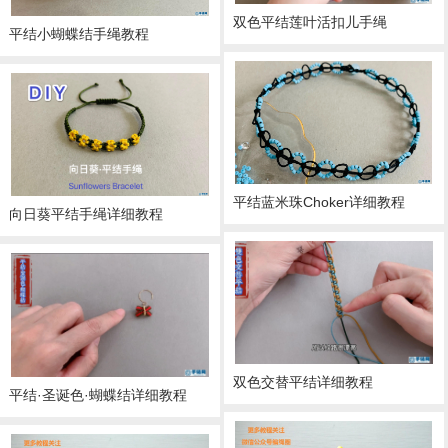
双色平结莲叶活扣儿手绳
平结小蝴蝶结手绳教程
平结蓝米珠Choker详细教程
向日葵平结手绳详细教程
双色交替平结详细教程
平结·圣诞色·蝴蝶结详细教程