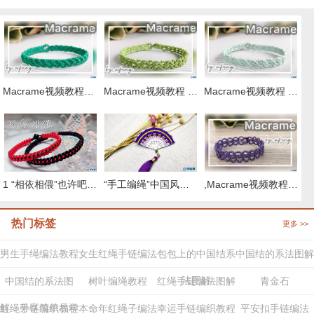
Macrame视频教程，清新外网手链编织步骤
Macrame视频教程 by Afeng 编绳,6股绳编法（1）,Macrame视频教程 手链
Macrame视频教程 ,六股斜卷结手绳编织的方法
,Macrame视频教程 8股绳手链编法步骤
“手工编绳”中国风桃花扇挂件编织教程视频（上集）
1 “相依相偎”也许吧0 取名 情侣手绳
热门标签
更多 >>
男生手绳编法教程
女生红绳手链编法
包包上的中国结系
中国结的系法图解
法图解
中国结的系法图
树叶编绳教程
红绳手链编法图解
青金石
解，分享简单易学
红绳手链编织教程
本命年红绳子编法
幸运手链编织教程
平安扣手链编法