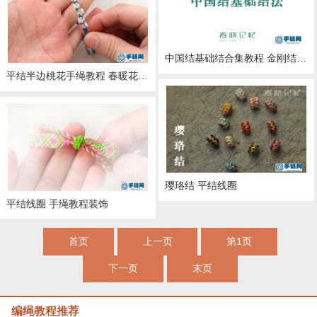
中国结基础结合集教程 金刚结 八字结 单向平结 双向平结 二股辫 三股编 四股辫 单结 死结 绕线 同心结 蛇结 春晓记忆的手工编绳教学
平结半边桃花手绳教程 春暖花开系列手绳教程
璎珞结 平结线圈
平结线圈 手绳教程装饰
首页
上一页
第1页
下一页
末页
编绳教程推荐