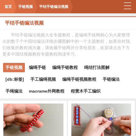
首页
手链视频
平结手链编法视频
平结手链编法视频
平结手链编法视频大全专题教程，是编绳手链网精心为大家整理
出的数千个中国结编法详细步骤图解中的一个主题教程，如果你对我
们收集的教程感兴趣，请收藏手链网并分享给朋友，欢迎请点击下方
更多中国结视频教程专题教程阅读学习。
手链视频
编绳手链
编绳手链教程
绳结打法图解
[db:标签]
手工编绳视频
编绳手链视频教程
手链编法
手绳编法
macrame外网教程
程蕓木手工编织