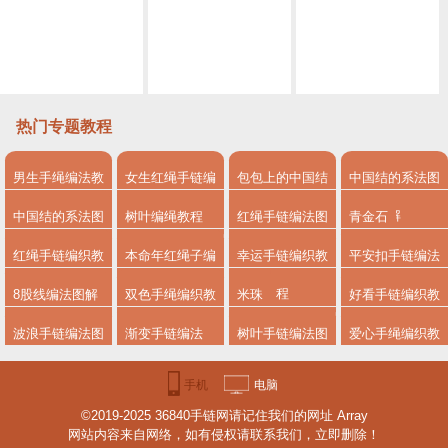
62 DIY自编许愿情侣手绳视频教程
66 DIY自编无限符号简单款手绳视频教程
67 DIY自编奥地利水晶蝴蝶结手绳手链视频教程
热门专题教程
男生手绳编法教
女生红绳手链编
包包上的中国结
中国结的系法图
程
法
系法图解
解
中国结的系法图
树叶编绳教程
红绳手链编法图
青金石
解，分享简单易
解
红绳手链编织教
本命年红绳子编
幸运手链编织教
平安扣手链编法
学的编绳入门制
程
法
程
8股线编法图解
双色手绳编织教
米珠
好看手链编织教
作教程
程
程图解
波浪手链编法图
渐变手链编法
树叶手链编法图
爱心手绳编织教
解
解步骤
程
手机
电脑
©2019-2025 36840手链网请记住我们的网址 Array
版
版
网站内容来自网络，如有侵权请联系我们，立即删除！