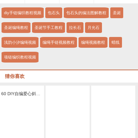
diy手链编织教程视频
包石头
包石头的编法图解教程
圣诞
圣诞编绳教程
圣诞节手工教程
拉长石
月光石
浅韵小汐编绳视频
编绳手链视频教程
编绳视频教程
蜡线
项链编织教程视频
猜你喜欢
60 DIY自编爱心斜卷结情侣扁平宽手绳视频教程
61 DIY自编一往情深情侣手绳视频教程
"星若"手链DIY 对抗2018最后一次水逆