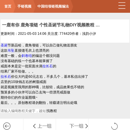
首页
手链视频
中国结项链视频编法
一鹿有你 鹿角项链 个性圣诞节礼物DIY视频教程 南美蜡线macrame包石项链 拉长石月光石更美哦
更新时间：2021-05-03 14:06
关注度: 774420
作者：浅韵小汐
圣诞
节新品哈，鹿角项链，可以自己做礼物送朋友
这款
吊坠
直接缝毛衣上也漂亮的
难度一般，会
斜卷结
的编这个都没问题
没有基础的练一个也基本能掌握了
戒面本来是定一批双面水滴
拉长石
的
结果厂家不给做。。。
拉长石
价位大约是60元左右，不多几个，基本私信出掉了
店里的10块钱左右的树脂戒面
就是视频里我用的那种哦，比较轻，成品效果也不错的
预算多的小伙伴可以自己去淘一些漂亮戒面做
期待你们的作业返图哦~
最后。。。原创教程请勿翻拍，转载请注明出处哦