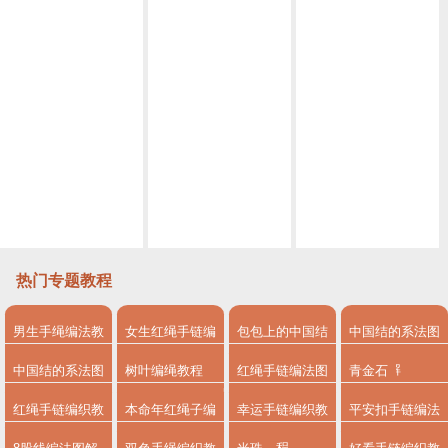
小白也能学会的古风挂饰 编绳教程视频挂饰古风教程视频 第1节
简单易上手的古风挂饰教程视频 编绳教程视频挂饰教程视频第2节
编绳教程视频黑天鹅胸针 丝巾扣 教程视频第1节
手工编绳蛇结超慢动作方法 快速学会编绳基础
编绳教程视频编绳基础 圆形4股辫编法
教你如何做平结花样手链 手工编绳串珠编绳教程视频
热门专题教程
男生手绳编法教
女生红绳手链编
包包上的中国结
中国结的系法图
程
法
系法图解
解
中国结的系法图
树叶编绳教程
红绳手链编法图
青金石
解，分享简单易
解
红绳手链编织教
本命年红绳子编
幸运手链编织教
平安扣手链编法
学的编绳入门制
程
法
程