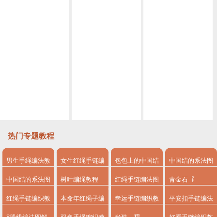
小白也能学会的古风挂饰 编绳教程视频挂饰古风教程视频 第1节
简单易上手的古风挂饰教程视频 编绳教程视频挂饰教程视频第2节
编绳教程视频黑天鹅胸针 丝巾扣 教程视频第1节
手工编绳蛇结超慢动作方法 快速学会编绳基础
编绳教程视频编绳基础 圆形4股辫编法
教你如何做平结花样手链 手工编绳串珠编绳教程视频
热门专题教程
男生手绳编法教
女生红绳手链编
包包上的中国结
中国结的系法图
程
法
系法图解
解
中国结的系法图
树叶编绳教程
红绳手链编法图
青金石
解，分享简单易
解
红绳手链编织教
本命年红绳子编
幸运手链编织教
平安扣手链编法
学的编绳入门制
程
法
程