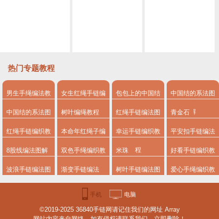
路路通编绳详细教程步骤，简单八股辫手绳做法
八股辫手链编法图解，同心结翡翠盘珠红手绳教程
八股辫手链编法图解，方形五彩手绳教程
方形八股辫编法图解
8股辫单色基础款红绳编织手链一款简单的亲子手工教程
蓝玉髓编绳图解，简单八股辫手绳做法
热门专题教程
男生手绳编法教
女生红绳手链编
包包上的中国结
中国结的系法图
程
法
系法图解
解
中国结的系法图
树叶编绳教程
红绳手链编法图
青金石
解，分享简单易
解
红绳手链编织教
本命年红绳子编
幸运手链编织教
平安扣手链编法
学的编绳入门制
程
法
程
8股线编法图解
双色手绳编织教
米珠
好看手链编织教
作教程
程
程图解
波浪手链编法图
渐变手链编法
树叶手链编法图
爱心手绳编织教
解
解步骤
程
手机
电脑
©2019-2025 36840手链网请记住我们的网址 Array
版
版
网站内容来自网络，如有侵权请联系我们，立即删除！