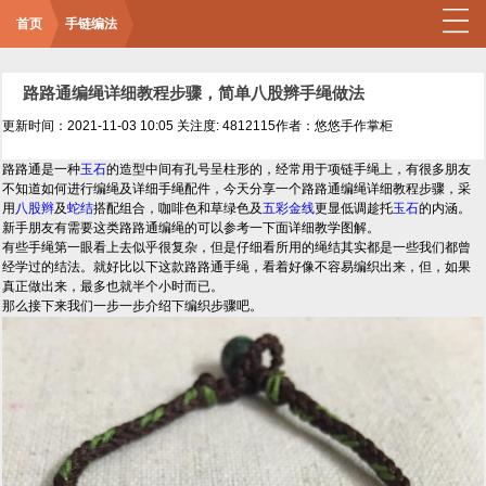
首页
手链编法
路路通编绳详细教程步骤，简单八股辫手绳做法
更新时间：2021-11-03 10:05
关注度: 4812115
作者：悠悠手作掌柜
路路通是一种
玉石
的造型中间有孔号呈柱形的，经常用于项链手绳上，有很多朋友
不知道如何进行编绳及详细手绳配件，今天分享一个路路通编绳详细教程步骤，采
用
八股辫
及
蛇结
搭配组合，咖啡色和草绿色及
五彩
金线
更显低调趁托
玉石
的内涵。
新手朋友有需要这类路路通编绳的可以参考一下面详细教学图解。
有些手绳第一眼看上去似乎很复杂，但是仔细看所用的绳结其实都是一些我们都曾
经学过的结法。就好比以下这款路路通手绳，看着好像不容易编织出来，但，如果
真正做出来，最多也就半个小时而已。
那么接下来我们一步一步介绍下编织步骤吧。