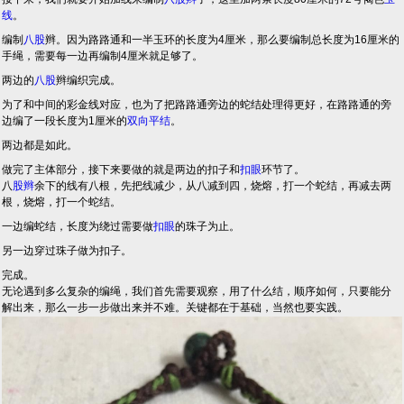
线
。
编制
八股
辫。因为路路通和一半玉环的长度为4厘米，那么要编制总长度为16厘米的
手绳，需要每一边再编制4厘米就足够了。
两边的
八股
辫编织完成。
为了和中间的彩金线对应，也为了把路路通旁边的蛇结处理得更好，在路路通的旁
边编了一段长度为1厘米的
双向
平结
。
两边都是如此。
做完了主体部分，接下来要做的就是两边的扣子和
扣眼
环节了。
八
股辫
余下的线有八根，先把线减少，从八减到四，烧熔，打一个蛇结，再减去两
根，烧熔，打一个蛇结。
一边编蛇结，长度为绕过需要做
扣眼
的珠子为止。
另一边穿过珠子做为扣子。
完成。
无论遇到多么复杂的编绳，我们首先需要观察，用了什么结，顺序如何，只要能分
解出来，那么一步一步做出来并不难。关键都在于基础，当然也要实践。