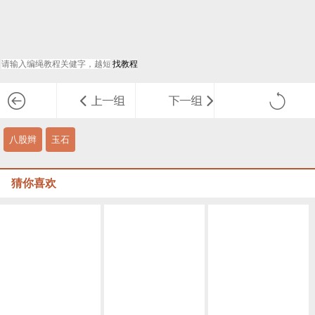
八股辫
玉石
猜你喜欢