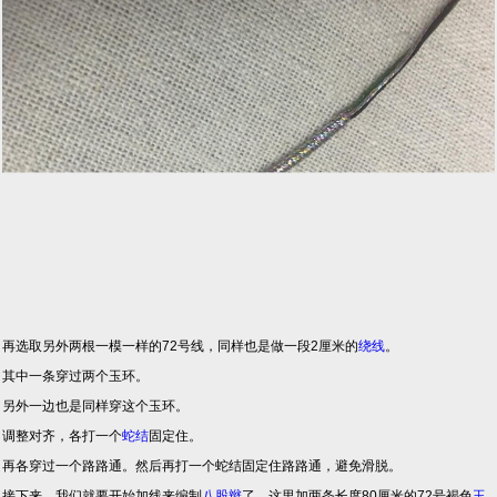
再选取另外两根一模一样的72号线，同样也是做一段2厘米的
绕线
。
其中一条穿过两个玉环。
另外一边也是同样穿这个玉环。
调整对齐，各打一个
蛇结
固定住。
再各穿过一个路路通。然后再打一个蛇结固定住路路通，避免滑脱。
接下来，我们就要开始加线来编制
八股辫
了，这里加两条长度80厘米的72号褐色
玉