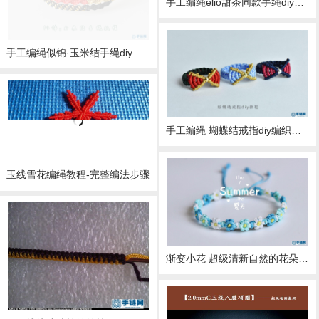
手工编绳elio甜茶同款手绳diy编织教程 Call Me By Your Name 请以你的名字呼唤我 （反斜卷结+三股辫 玉线版教程）
手工编绳似锦·玉米结手绳diy编织教程 玉米结+单向平结 玉线编织 扣子版
手工编绳 蝴蝶结戒指diy编织教程 玉线版 （斜卷结+双向平结）
玉线雪花编绳教程-完整编法步骤
渐变小花 超级清新自然的花朵手绳 只需要玉线就可以DIY的夏日小花花手链