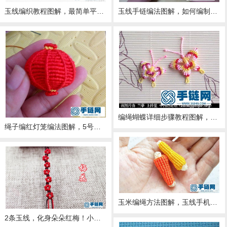
玉线编织教程图解，最简单平结手绳编法
玉线手链编法图解，如何编制简单的平结手链！
编绳蝴蝶详细步骤教程图解，教你用玉线编织立体蝴蝶
绳子编红灯笼编法图解，5号线玉线编织传统红灯笼挂件的教程
玉米编绳方法图解，玉线手机链小挂件制作教程
2条玉线，化身朵朵红梅！小白爱了爱了！