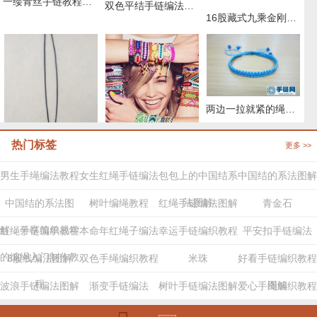
一缕青丝手链教程图解，抖音头发青丝手绳的编织教程
双色平结手链编法图解，附平结手链收尾方法
16股藏式九乘金刚结编法，藏叶金刚绳的编法图解
两边一拉就紧的绳子怎么弄
热门标签
更多 >>
两股绳金刚结编法图解,手编绳收尾结怎么打结
29种编绳手链教程，详细清楚热门款式的图解
男生手绳编法教程
女生红绳手链编法
包包上的中国结系
中国结的系法图解
法图解
中国结的系法图
树叶编绳教程
红绳手链编法图解
青金石
解，分享简单易学
红绳手链编织教程
本命年红绳子编法
幸运手链编织教程
平安扣手链编法
的编绳入门制作教
8股线编法图解
双色手绳编织教程
米珠
好看手链编织教程
程
图解
波浪手链编法图解
渐变手链编法
树叶手链编法图解
爱心手绳编织教程
步骤