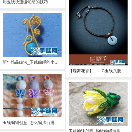
用玉线快速编蛇结的技巧
新年饰品编法_玉线编绳的小珠子挂饰
【蝶舞花香】——C玉线八股项圈
玉线编绳创意_怎么编法百搭的小蝴蝶
玉线编法创意_钩针编绳迷你昙花挂件