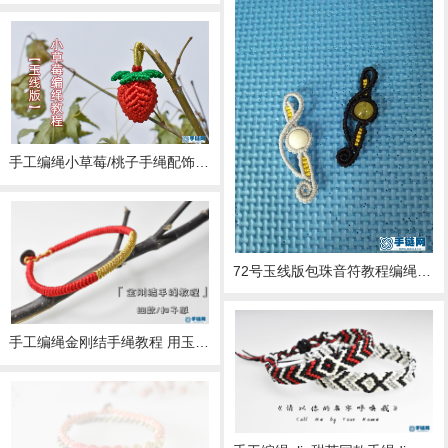
手工编绳小草莓/桃子手绳配饰编织教程 玉线练习版
72号玉线版包珠音符教程编绳教程-完整编法步骤
手工编绳金刚结手绳教程 用玉线编织的细版金刚结～编绳基础入门款