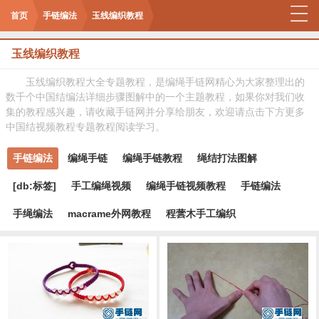
首页
手链编法
玉线编织教程
玉线编织教程
玉线编织教程大全专题教程，是编绳手链网精心为大家整理出的
数千个中国结编法详细步骤图解中的一个主题教程，如果你对我们收
集的教程感兴趣，请收藏手链网并分享给朋友，欢迎请点击下方更多
中国结视频教程专题教程阅读学习。
手链编法
编绳手链
编绳手链教程
绳结打法图解
[db:标签]
手工编绳视频
编绳手链视频教程
手链编法
手绳编法
macrame外网教程
程蕓木手工编织