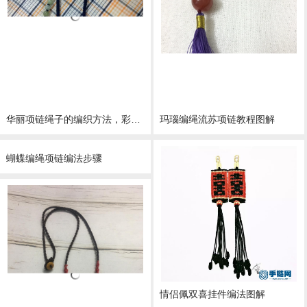
华丽项链绳子的编织方法，彩色绕线曼陀罗颈链做法
玛瑙编绳流苏项链教程图解
蝴蝶编绳项链编法步骤
情侣佩双喜挂件编法图解