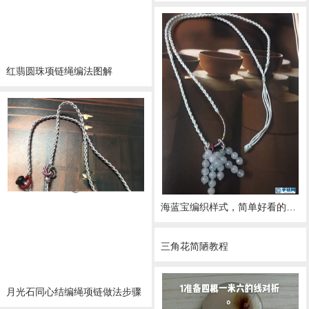
红翡圆珠项链绳编法图解
海蓝宝编织样式，简单好看的项链绳做法
三角花简陋教程
月光石同心结编绳项链做法步骤