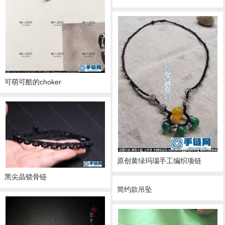
可萌可酷的choker
原创黄绿玛瑙手工编织项链
黑尖晶锁骨链
简约款吊坠