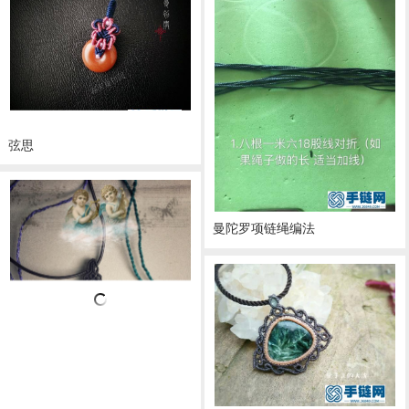
弦思
曼陀罗项链绳编法