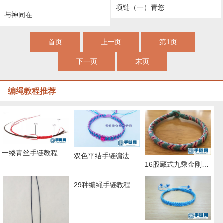
项链（一）青悠
与神同在
首页
上一页
第1页
下一页
末页
编绳教程推荐
一缕青丝手链教程图解，抖音头发青丝手绳的编织教程
双色平结手链编法图解，附平结手链收尾方法
16股藏式九乘金刚结编法，藏叶金刚绳的编法图解
29种编绳手链教程，详细清楚热门款式的图解