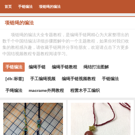
首页
手链编法
项链绳的编法
项链绳的编法
项链绳的编法大全专题教程，是编绳手链网精心为大家整理出的
数千个中国结编法详细步骤图解中的一个主题教程，如果你对我们收
集的教程感兴趣，请收藏手链网并分享给朋友，欢迎请点击下方更多
中国结视频教程专题教程阅读学习。
手链编法
编绳手链
编绳手链教程
绳结打法图解
[db:标签]
手工编绳视频
编绳手链视频教程
手链编法
手绳编法
macrame外网教程
程蕓木手工编织