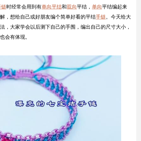
手链
时经常会用到有
单向
平结
和
双向
平结，
单向
平结编起来
解，想给自己或好朋友编个简单好看的平结
手链
。今天给大
法，大家学会以后测下自己的手围，编出自己的尺寸大小，
也会有体现。