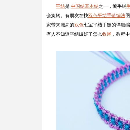
平结
是
中国结
基本结
之一，编手绳
会旋转。有朋友在找
双色
平结手链编法
图
家带来漂亮的
双色
七宝平结手链的详细编
有人不知道平结编好了怎么
收尾
，教程中