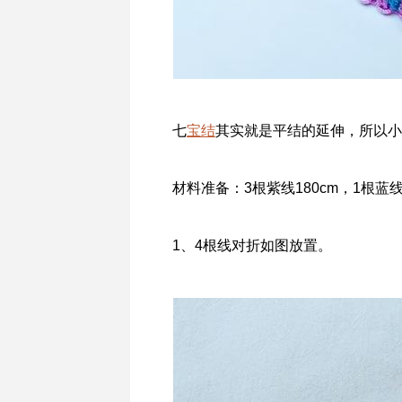
七
宝结
其实就是平结的延伸，所以小
材料准备：3根紫线180cm，1根蓝
1、4根线对折如图放置。