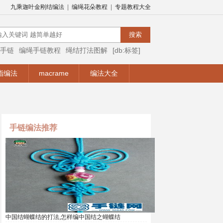
九乘迦叶金刚结编法
|
编绳花朵教程
|
专题教程大全
手链
编绳手链教程
绳结打法图解
[db:标签]
编绳视频
编绳手链视频教程
手链编法
指编法
macrame
编法大全
手链编法推荐
中国结蝴蝶结的打法,怎样编中国结之蝴蝶结