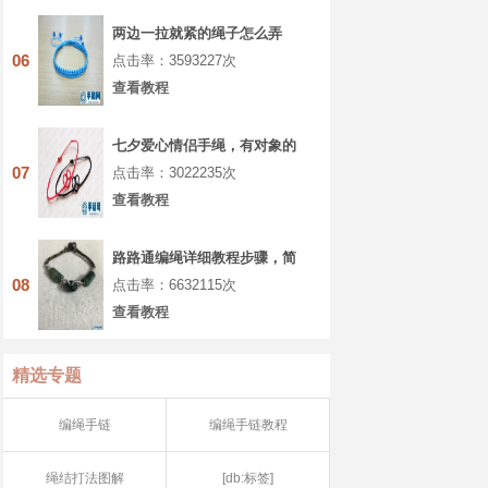
两边一拉就紧的绳子怎么弄
06
点击率：3593227次
查看教程
七夕爱心情侣手绳，有对象的
你一定要学着做
07
点击率：3022235次
查看教程
路路通编绳详细教程步骤，简
单八股辫手绳做法
08
点击率：6632115次
查看教程
精选专题
编绳手链
编绳手链教程
绳结打法图解
[db:标签]