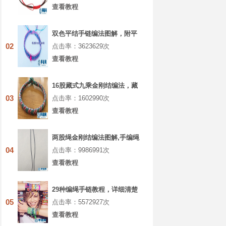
查看教程
双色平结手链编法图解，附平
结手链收尾方法
02
点击率：3623629次
查看教程
16股藏式九乘金刚结编法，藏
叶金刚绳的编法图解
03
点击率：1602990次
查看教程
两股绳金刚结编法图解,手编绳
收尾结怎么打结
04
点击率：9986991次
查看教程
29种编绳手链教程，详细清楚
热门款式的图解
05
点击率：5572927次
查看教程