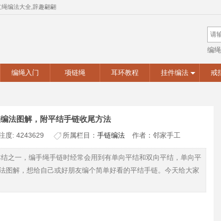
红绳编法大全,辞趣翩翩
编绳
手工
编绳入门
项链绳
耳环教程
挂件编法
戒
链编法图解，附平结手链收尾方法
注度: 4243629
所属栏目：
手链编法
作者：邻家手工
本结之一，编手绳手链时经常会用到有单向平结和双向平结，单向平
法图解，想给自己或好朋友编个简单好看的平结手链。今天给大家