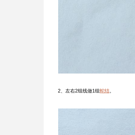
2、左右2组线做1组
蛇结
。