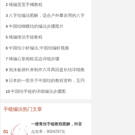
绳编宽宽手镯教程
2
八字结编法图解，适合户外攀岩用的八字
3
结编法
中国结蝴蝶结的编法步骤图片
4
绳编情侣手链教程
5
中国结小虾编法,中国结编虾视频
6
绳编心形相框花边详细步骤
7
泡沫板插针来制作六耳两回盘长结详细教
8
程
日本的一部关于中国结的教程资料，五円
9
玉手芸（全书）
中国结手链的详细编法步骤图
10
手链编法热门文章
一缕青丝手链教程图解，抖音
头发青丝手绳的编织教程
01
点击率：8004297次