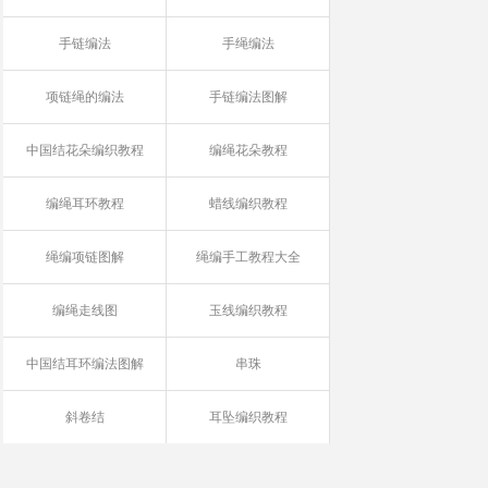
手链编法
手绳编法
项链绳的编法
手链编法图解
中国结花朵编织教程
编绳花朵教程
编绳耳环教程
蜡线编织教程
绳编项链图解
绳编手工教程大全
编绳走线图
玉线编织教程
中国结耳环编法图解
串珠
斜卷结
耳坠编织教程