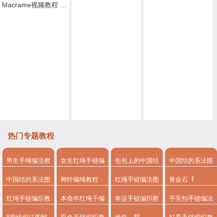
Macrame视频教程 by Afeng 编绳,6股绳编法（1）,Macrame视频教程 手链
Macrame视频教程，六股编绳教程款式二
Macrame视频教程 ,六股斜卷结手绳编织的方法
Macrame视频教程，清新外网手链编织步骤
Macrame视频教程，外网六线手绳编法详细教程
,Macrame视频教程 8股绳手链编法步骤
热门专题教程
男生手绳编法教
女生红绳手链编
包包上的中国结
中国结的系法图
程
法
系法图解
解
中国结的系法图
树叶编绳教程
红绳手链编法图
青金石
解，分享简单易
解
红绳手链编织教
本命年红绳子编
幸运手链编织教
平安扣手链编法
学的编绳入门制
程
法
程