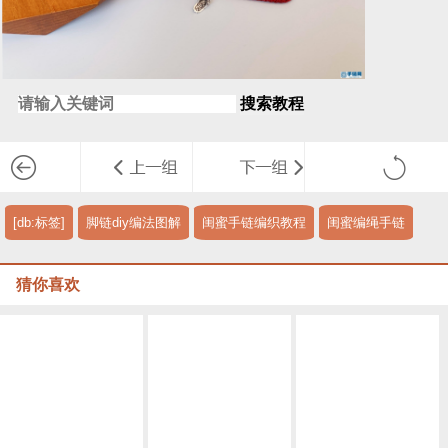
搜索教程
[db:标签]
脚链diy编法图解
闺蜜手链编织教程
闺蜜编绳手链
猜你喜欢