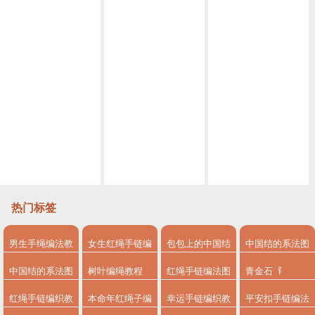
(编绳）盘编龙鳞DIY教程 0基础手残党也能学会的保姆级教程 端午节母亲节很适合
盘编本命年龙鳞锦鲤手绳编法视频教程
一个盘编器 几根绳子 就能编出好看的锦鲤简单易学 详细编法视频
马上520来了，编一条爱心手链来告白吧，寓意把你放我心上赶紧@你心中的他（她）吧
没想到这是单向平结演变出来的手绳，竞然也可以这么美，手残党也能轻松学会
编绳夏日小清新来一款不一样的桃花爱心脚链吧手残党也能轻松学会四股辫脚链
招财纳福曼陀罗手链教程二、保姆级教程、看了就会
这么漂亮的彩色八股辫手链，你确定不来一条，无敌超级百搭
简单到深度直男都会编的两股辫、小清新爱心手链、赶紧@你的他她编一条
热门标签
男生手绳编法教
女生红绳手链编
包包上的中国结
中国结的系法图
程
法
系法图解
解
中国结的系法图
树叶编绳教程
红绳手链编法图
青金石
解，分享简单易
解
红绳手链编织教
本命年红绳子编
幸运手链编织教
平安扣手链编法