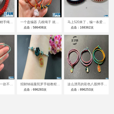
盘编本命年龙鳞锦鲤手绳编法视频教程
一个盘编器 几根绳子 就能编出好看的锦鲤简单易学 详细编法视频
马上520来了，编一条爱心手链来告白吧，寓意把你放我心上赶紧@你心中的他（她）吧
点击：586408次
点击：168362次
编绳夏日小清新来一款不一样的桃花爱心脚链吧手残党也能轻松学会四股辫脚链
招财纳福曼陀罗手链教程二、保姆级教程、看了就会
这么漂亮的彩色八股辫手链，你确定不来一条，无敌超级百搭
点击：696283次
点击：896253次