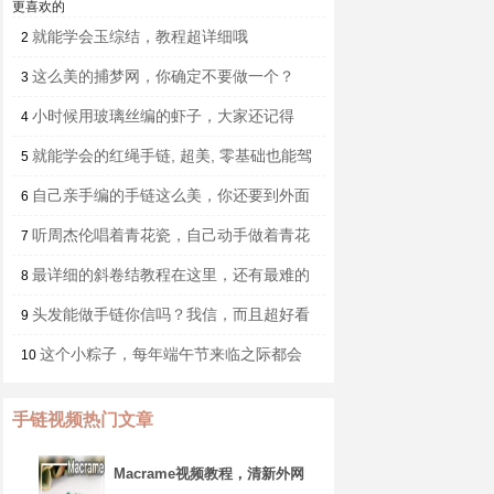
更喜欢的
就能学会玉综结，教程超详细哦
2
这么美的捕梦网，你确定不要做一个？
3
小时候用玻璃丝编的虾子，大家还记得
4
吗，童年的回忆
就能学会的红绳手链, 超美, 零基础也能驾
5
驭
自己亲手编的手链这么美，你还要到外面
6
买吗？
听周杰伦唱着青花瓷，自己动手做着青花
7
瓷花柱
最详细的斜卷结教程在这里，还有最难的
8
反斜卷结教程哦
头发能做手链你信吗？我信，而且超好看
9
这个小粽子，每年端午节来临之际都会
10
火一把，戴在手上特别有意义
手链视频热门文章
Macrame视频教程，清新外网
手链编织步骤