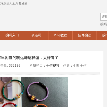
红绳编法大全,辞趣翩翩
编绳
手工
编绳入门
项链绳
耳环教程
挂件编法
戒
家里闲置的转运珠这样编，太好看了
击量: 332195
所属栏目：
手链视频
作者：七叶手作