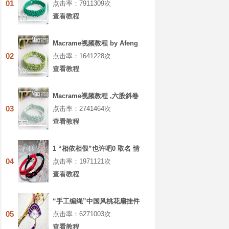
01
点击率：7911309次
查看教程
Macrame视频教程 by Afeng
编绳,6股绳编法
02
点击率：1641228次
（1）,Macrame视频教程 手链
查看教程
Macrame视频教程 ,六股斜卷
结手绳编织的方法
03
点击率：2741464次
查看教程
1 “相依相偎”也许吧0 取名 情
侣手绳
04
点击率：1971121次
查看教程
“手工编绳”中国风桃花扇挂件
编织教程视频（上集）
05
点击率：6271003次
查看教程