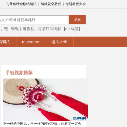
九乘迦叶金刚结编法
|
编绳花朵教程
|
专题教程大全
手链
编绳手链教程
绳结打法图解
[db:标签]
编绳视频
编绳手链视频教程
手链编法
指编法
macrame
编法大全
手链视频推荐
不一样的中国风，不一样的凤冠花嫁，你看了一定会