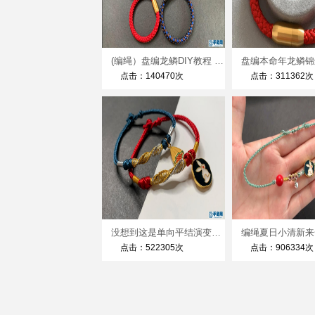
(编绳）盘编龙鳞DIY教程 0基础手残党也能学会的保姆级教程 端午节母亲节很适合
点击：140470次
点击：311362次
没想到这是单向平结演变出来的手绳，竞然也可以这么美，手残党也能轻松学会
点击：522305次
点击：906334次