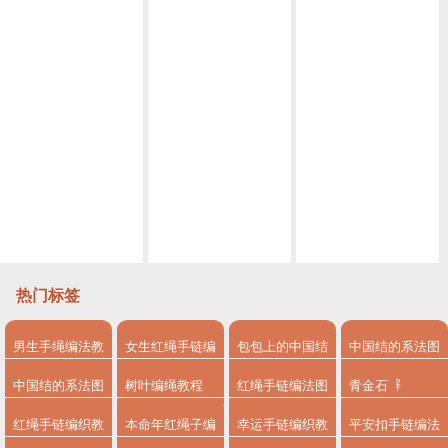
一个盘编器 几根绳子 就能编出好看的锦鲤简单易学 详细编法视频
马上520来了，编一条爱心手链来告白吧，寓意把你放我心上赶紧@你心中的他（她）吧
没想到这是单向平结演变出来的手绳，竞然也可以这么美，手残党也能轻松学会
编绳夏日小清新来一款不一样的桃花爱心脚链吧手残党也能轻松学会四股辫脚链
招财纳福曼陀罗手链教程二、保姆级教程、看了就会
这么漂亮的彩色八股辫手链，你确定不来一条，无敌超级百搭
简单到深度直男都会编的两股辫、小清新爱心手链、赶紧@你的他她编一条
热门标签
男生手绳编法教
女生红绳手链编
包包上的中国结
中国结的系法图
程
法
系法图解
解
中国结的系法图
树叶编绳教程
红绳手链编法图
青金石
解，分享简单易
解
红绳手链编织教
本命年红绳子编
幸运手链编织教
平安扣手链编法