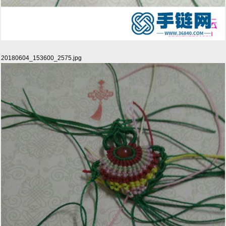
20180604_153600_2575.jpg