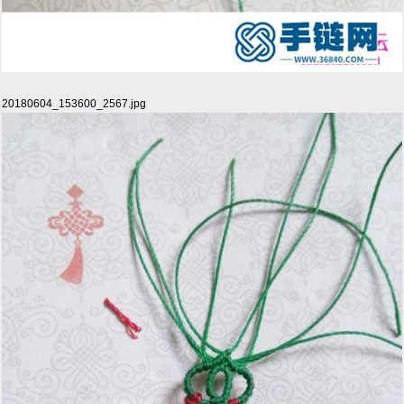
20180604_153600_2567.jpg