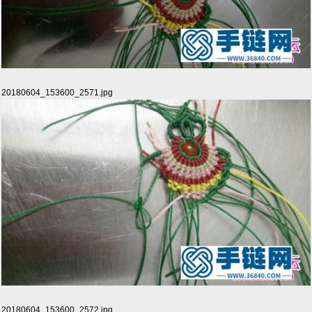
20180604_153600_2571.jpg
20180604_153600_2572.jpg