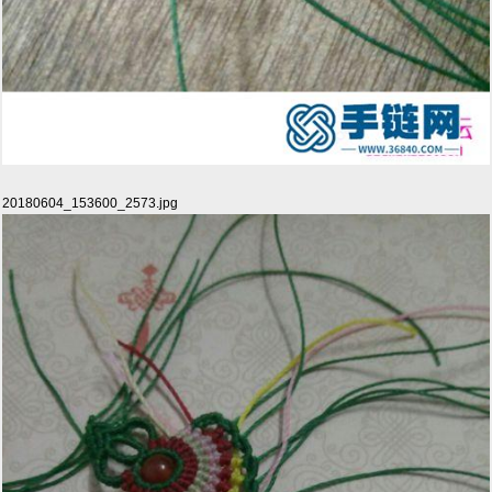
20180604_153600_2573.jpg