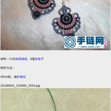
材料：0.65
南美蜡线
、6毫
米珠
子
制作方法：
40cm线，做
斜卷结
20180604_153600_2554.jpg