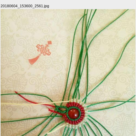
20180604_153600_2561.jpg