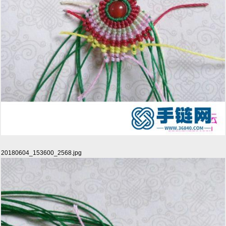
20180604_153600_2568.jpg