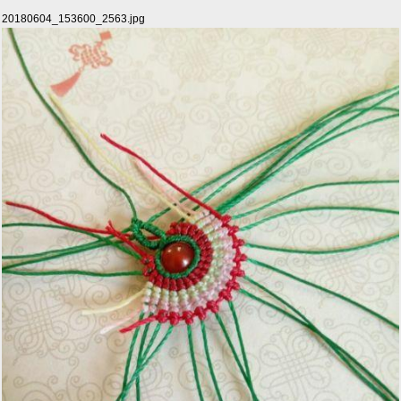
20180604_153600_2563.jpg