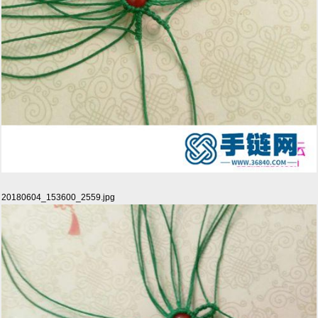
20180604_153600_2559.jpg