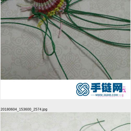
20180604_153600_2574.jpg