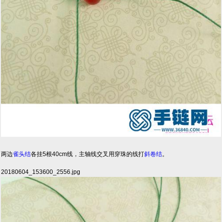
两边
雀头结
各挂5根40cm线，主轴线交叉用穿珠的线打
斜卷结
。
20180604_153600_2556.jpg