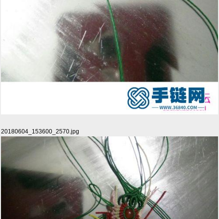
20180604_153600_2570.jpg