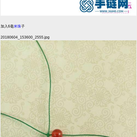
加入6毫
米珠
子
20180604_153600_2555.jpg