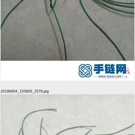
20180604_153600_2576.jpg