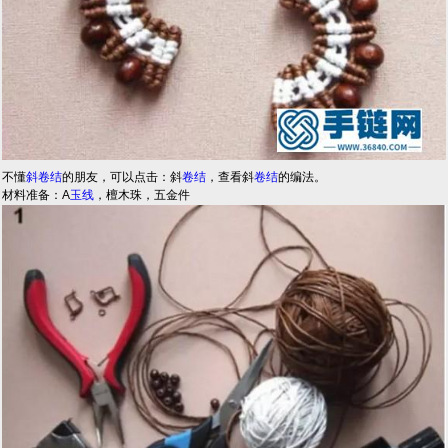
不懂
斜卷结
的朋友，可以点击：斜
卷结
，查看斜
卷结
的编法。
材料准备：A
玉线
，檀木珠，五金件