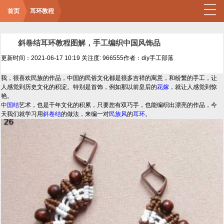
首页
耳环教程
斜卷结耳环教程图解，手工编织中国风饰品
更新时间：2021-06-17 10:19
关注度: 966555
作者：diy手工部落
我，很喜欢民族的作品，中国的民俗文化都是很多吉祥的寓意，和纷繁的手工，让
人感觉到历史文化的积淀。特别是首饰，例如那以前皇后的
花嫁
，就让人感觉到惊
艳。
中国结
艺术，也是千年文化的积累，只要您有双巧手，也能编织出漂亮的作品，今
天我们就学习用
斜卷结
的做法，来编一对
民族风
的
耳环
。