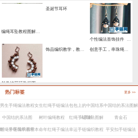
圣诞节耳环
编绳耳坠教程图解，精彩diy水滴形水晶耳环手工编绳做法
个性编法首饰挂件_蜡线编绳简单款花嫁耳环
饰品编织教学，教你学习如何串珠编织耳环吊坠（图解2
创意手工，串珠绳编树叶耳环吊坠教程（图解2
斜卷结耳环教程图解，手工编织中国风饰品
热门标签
更多 >>
男生手绳编法教程
女生红绳手链编法
包包上的中国结系
中国结的系法图解
法图解
中国结的系法图
树叶编绳教程
红绳手链编法图解
青金石
解，分享简单易学
红绳手链编织教程
本命年红绳子编法
幸运手链编织教程
平安扣手链编法