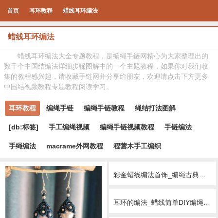
首页
耳环教程
蜡线耳环编法
蜡线耳环编法
蜡线耳环编法大全专题教程，是编绳手链网精心为大家整理出的
数千个中国结编法详细步骤图解中的一个主题教程，如果你对我们收
集的教程感兴趣，请收藏手链网并分享给朋友，欢迎请点击下方更多
中国结视频教程专题教程阅读学习。
耳环教程
编绳手链
编绳手链教程
绳结打法图解
[db:标签]
手工编绳视频
编绳手链视频教程
手链编法
手绳编法
macrame外网教程
程蕓木手工编织
彩金蜡线编法首饰_编绳古典双喜耳环的简单DIY教学
耳环的编法_蜡线简单DIY编绳日系白水晶耳坠