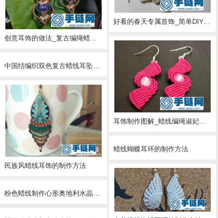
好看的春天专属首饰_简单DIY编绳扁蜡线蝴蝶耳坠
创意耳饰的做法_复古编绳蜡线耳坠图解
中国结编织双色复古蜡线耳坠教程
耳饰制作图解_蜡线编绳淑妃含珠耳环简单DIY教学
蜡线蝴蝶耳环的制作方法
民族风蜡线耳饰的制作方法
粉色蜡线制作心形奥地利水晶耳环的方法