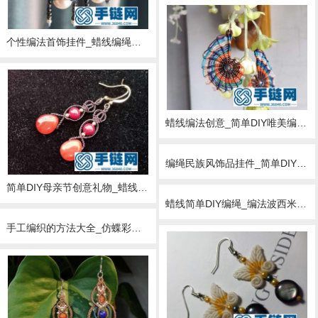
个性编法首饰挂件_蜡线编绳简单款花嫁耳环
蜡线编法创意_简单DIY唯美编绳鹦鹉螺耳环教学
编绳民族风饰品挂件_简单DIY好看的渐变色蜡线耳环
简单DIY母亲节创意礼物_蜡线编绳玛瑙朱砂耳环编法详解
蜡线简单DIY编绳_编法波西米亚耳环图解
手工编织的方法大全_仿蝶彩金蜡线耳环编法图解