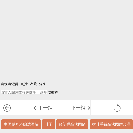
喜欢请记得- 点赞- 收藏- 分享
中国结耳环编法图解
叶子
吊坠绳编法图解
树叶手链编法图解步骤