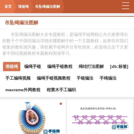
首页
项链绳
吊坠绳编法图解
吊坠绳编法图解
吊坠绳编法图解大全专题教程，是编绳手链网精心为大家整理出
的数千个中国结编法详细步骤图解中的一个主题教程，如果你对我们
收集的教程感兴趣，请收藏手链网并分享给朋友，欢迎请点击下方更
多中国结视频教程专题教程阅读学习。
项链绳
编绳手链
编绳手链教程
绳结打法图解
[db:标签]
手工编绳视频
编绳手链视频教程
手链编法
手绳编法
macrame外网教程
程蕓木手工编织