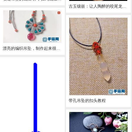
古玉镶嵌：让人陶醉的咬尾龙吊坠
漂亮的编织吊坠，制作起来很简单，看一编就会了
带孔吊坠的扣头教程