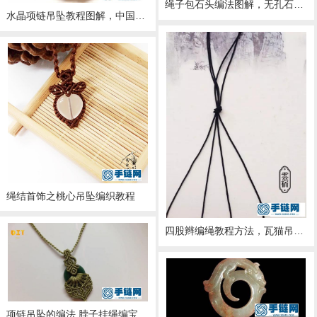
绳子包石头编法图解，无孔石头编绳吊坠教程
水晶项链吊坠教程图解，中国结项链编绳步骤图片
绳结首饰之桃心吊坠编织教程
四股辫编绳教程方法，瓦猫吊坠做法图解
项链吊坠的编法 脖子挂绳编宝石项链吊坠，步骤（2）