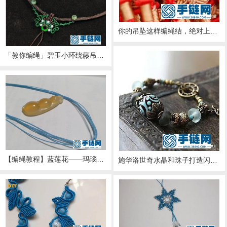
你的吊坠这样编绳结，绝对上档次了
「教你编绳」碧玉小环绕藤吊坠绳的编织过程，教程如下
【编绳教程】蓝莲花——玛瑙玉髓豆子吊坠项链
施华洛世奇水晶和珠子打造闪亮弹簧吊坠手链，附制作图解教程