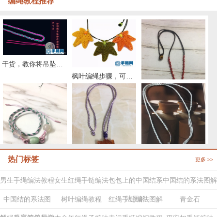
编绳教程推荐
干货，教你将吊坠绑在项链绳上的几个实用小方法
枫叶编绳步骤，可做中国结挂坠编绳项链
红翡圆珠项链绳编法图解
热门标签
更多 >>
海蓝宝编织样式，简单好看的项链绳做法
路路通项链绳的编法
四股辫项链的编法，简单红绳项链教程图解
男生手绳编法教程
女生红绳手链编法
包包上的中国结系
中国结的系法图解
法图解
中国结的系法图
树叶编绳教程
红绳手链编法图解
青金石