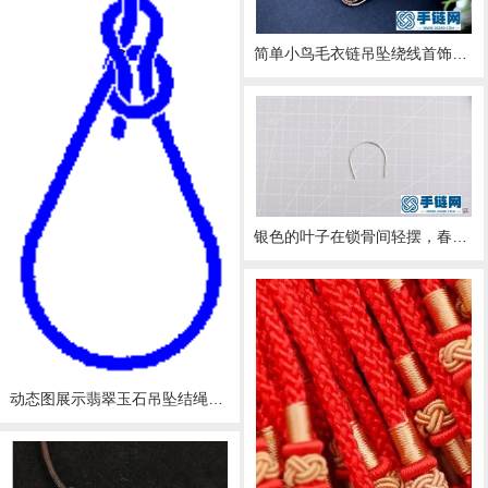
简单小鸟毛衣链吊坠绕线首饰DIY教程，特别适合这个季节
银色的叶子在锁骨间轻摆，春意盎然。手工饰品银叶子项链吊坠
动态图展示翡翠玉石吊坠结绳方法，惊呆了！