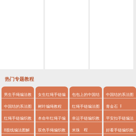
饰品编织教学，教你学习如何串珠编织耳环吊坠（图解2
钩编花朵吊坠耳环制作
手工饰品教程，带你学习如何制作圆球耳环吊坠
创意手工，串珠绳编树叶耳环吊坠教程（图解2
「手工乐趣」｜绝美的环珠花形民族风耳环、吊坠的做法图解！
中国结编绳首饰_如何自制古风葫芦耳坠
热门专题教程
男生手绳编法教
女生红绳手链编
包包上的中国结
中国结的系法图
程
法
系法图解
解
中国结的系法图
树叶编绳教程
红绳手链编法图
青金石
解，分享简单易
解
红绳手链编织教
本命年红绳子编
幸运手链编织教
平安扣手链编法
学的编绳入门制
程
法
程
8股线编法图解
双色手绳编织教
米珠
好看手链编织教