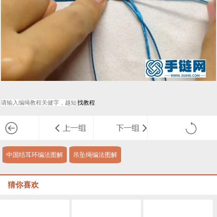
中国结耳环编法图解
吊坠绳编法图解
猜你喜欢