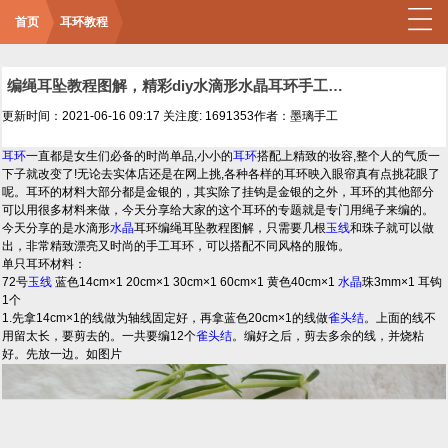
首页
耳环教程
编绳耳坠教程图解，精彩diy水滴形水晶耳环手工编绳做法
更新时间：2021-06-16 09:17
关注度: 1691353
作者：墨璃手工
耳环
一直都是女生们必备的时尚单品,小小的
耳环
搭配上精致的妆容,整个人的气质一
下子就改变了!无论去实体店还是在网上挑,各种各样的耳环映入眼帘真有点挑花眼了
呢。耳环的材料大部分都是金银的，其实除了挂钩是金银的之外，耳环的其他部分
可以用很多材料来做，今天分享给大家的这个耳环的专题就是专门用绳子来编的。
今天分享的是水滴形
水晶
耳环编绳耳坠教程图解，只需要几根
玉线
和珠子就可以做
出，非常精致漂亮又时尚的手工耳环，可以搭配不同风格的服饰。
单只耳环材料：
72号
玉线
蓝色14cm×1 20cm×1 30cm×1 60cm×1 黄色40cm×1
水晶
珠3mm×1 耳钩
1个
1.先拿14cm×1的线做为轴线固定好，再拿蓝色20cm×1的线做
雀头结
。上面的线不
用留太长，要剪去的。一共要编12个
雀头结
。编好之后，剪去多余的线，并烧粘
好。先放一边。如图片