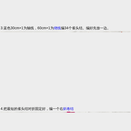
3.蓝色30cm×1为轴线，60cm×1为
绕线
编34个雀头结。编好先放一边。
4.把最短的雀头结对折固定好，编一个右
斜卷结