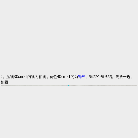
2。蓝线30cm×1的线为轴线，黄色40cm×1的为
绕线
。编22个雀头结。先放一边。
如图