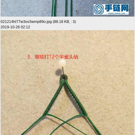
021214hl77w3ov3wrnp89o.jpg (88.18 KB, : 3)
2019-10-26 02:12