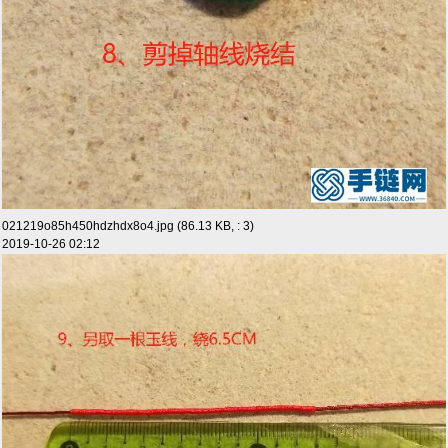
021219o85h450hdzhdx8o4.jpg (86.13 KB, : 3)
2019-10-26 02:12