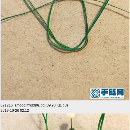
021216jiamgqoimfqbfi0i.jpg (89.98 KB, : 3)
2019-10-26 02:12