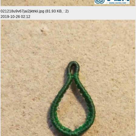
021218u9v67jai2jktrkii.jpg (81.93 KB, : 2)
2019-10-26 02:12