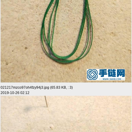
021217mzco97oh4fzy94j3.jpg (65.83 KB, : 3)
2019-10-26 02:12