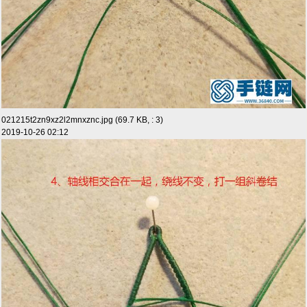
021215t2zn9xz2l2mnxznc.jpg (69.7 KB, : 3)
2019-10-26 02:12