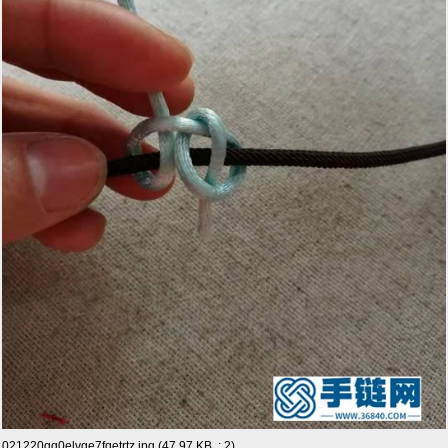
021220qq0elvge7fqetrtz.jpg (47.97 KB, : 2)