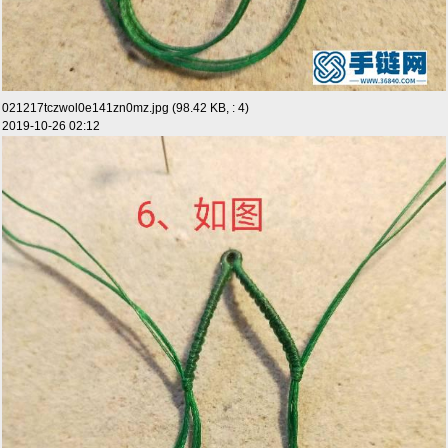
021217tczwol0e141zn0mz.jpg (98.42 KB, : 4)
2019-10-26 02:12