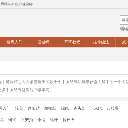
红绳编法大全,辞趣翩翩
编绳
手工
编绳入门
项链绳
耳环教程
挂件编法
戒
绳手链网精心为大家整理出的数千个中国结编法详细步骤图解中的一个主
更多中国结专题教程阅读学习。
绳入门
流苏
盘长结
纽扣结
绕线
雀头结
玉米结
八股辫
晶
玛瑙
平安扣
伞绳
银珠
拉长石