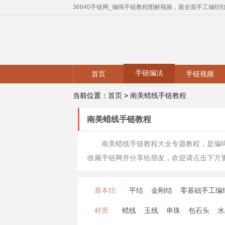
36840手链网_编绳手链教程图解视频，最全面手工编织
手链编法
首页
手链视频
当前位置：
首页
>
南美蜡线手链教程
南美蜡线手链教程
南美蜡线手链教程大全专题教程，是编
收藏手链网并分享给朋友，欢迎请点击下方
基本结:
平结
金刚结
零基础手工编
材质:
蜡线
玉线
串珠
包石头
水