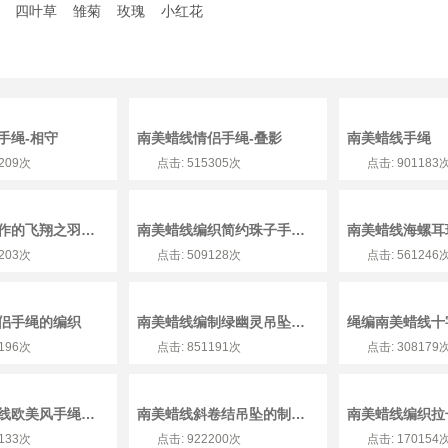
四叶草
雏菊
玫瑰
小红花
手绳-相守
南美蜡线情侣手绳-叠影
南美蜡线手绳
7209次
点击: 515305次
点击: 901183
南美蜡线制作的飞翔之羽项链教程
南美蜡线编织简约珠子手链的详细教程
3203次
点击: 509128次
点击: 561246
侣手绳的编织
南美蜡线编制绿幽灵吊坠的方法
4196次
点击: 851191次
点击: 308179
0.65南美蜡线欧美风手绳的编织教程
南美蜡线斜卷结吊坠的制作方法
9133次
点击: 922200次
点击: 170154