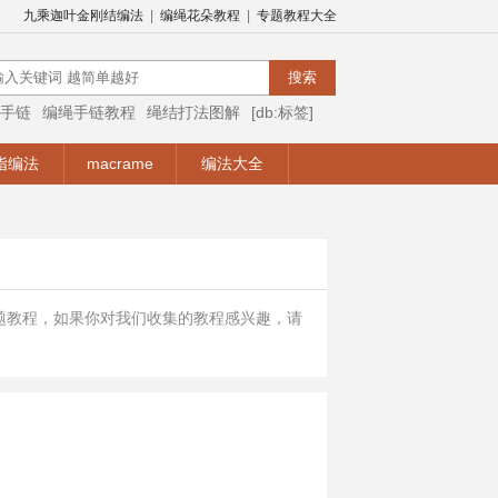
九乘迦叶金刚结编法
|
编绳花朵教程
|
专题教程大全
手链
编绳手链教程
绳结打法图解
[db:标签]
编绳视频
编绳手链视频教程
手链编法
指编法
macrame
编法大全
题教程，如果你对我们收集的教程感兴趣，请