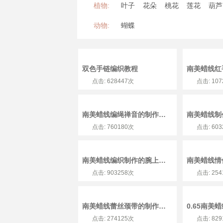
植物:
叶子
花朵
桃花
莲花
葫芦
动物:
蝴蝶
双色手链编织教程
南美蜡线红
点击: 628447次
点击: 10
南美蜡线编绳禅音的制作方法
点击: 760180次
点击: 60
南美蜡线编织制作的腕上青藤手链教程
南美蜡线情
点击: 903258次
点击: 25
南美蜡线蕾丝颈带的制作方法
点击: 274125次
点击: 82