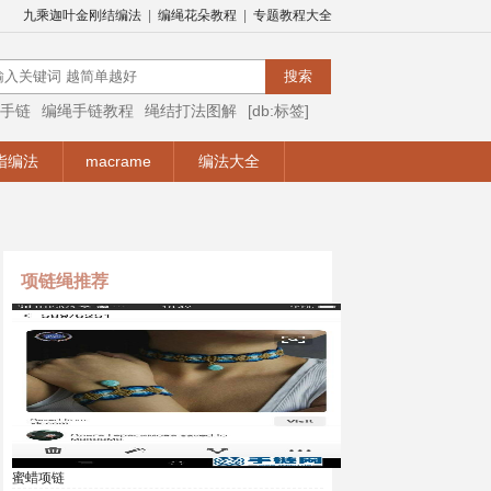
九乘迦叶金刚结编法
|
编绳花朵教程
|
专题教程大全
手链
编绳手链教程
绳结打法图解
[db:标签]
编绳视频
编绳手链视频教程
手链编法
指编法
macrame
编法大全
项链绳推荐
蜜蜡项链