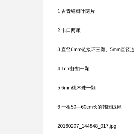
1 古青铜树叶两片
2 卡口两颗
3 直径6mm链接环三颗、5mm直径
4 1cm虾扣一颗
5 6mm桃木珠一颗
6 一根50―60cm长的韩国绒绳
20160207_144848_017.jpg