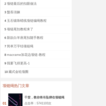
项链最后的扣眼做法
2
盤長項鍊
3
玉石镶珠蜡线项链编绳教程
4
项链尾扣教程来了
5
新款白羊座尾扣随手教程
6
简单万字结项链绳
7
macrame加花边项链-教程
8
我要飞得更高-1
9
藏式金轮项圈
10
项链绳热门文章
干货，教你将吊坠绑在项链绳
上的几个实用小方法
01
点击率：5741103次