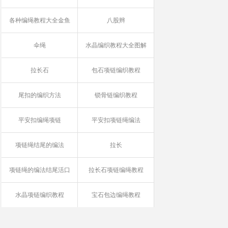
各种编绳教程大全金鱼
八股辫
伞绳
水晶编织教程大全图解
拉长石
包石项链编织教程
尾扣的编织方法
锁骨链编织教程
平安扣编绳项链
平安扣项链绳编法
项链绳结尾的编法
拉长
项链绳的编法结尾活口
拉长石项链编绳教程
水晶项链编织教程
宝石包边编绳教程