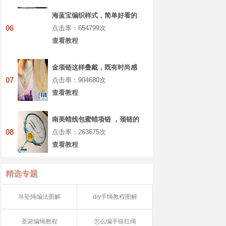
海蓝宝编织样式，简单好看的
项链绳做法
06
点击率：654799次
查看教程
金项链这样叠戴，既有时尚感
又不俗气
07
点击率：904680次
查看教程
南美蜡线包蜜蜡项链 ，颈链的
原创设计～
08
点击率：263675次
查看教程
精选专题
吊坠绳编法图解
diy手绳教程图解
圣诞编绳教程
怎么编手链红绳