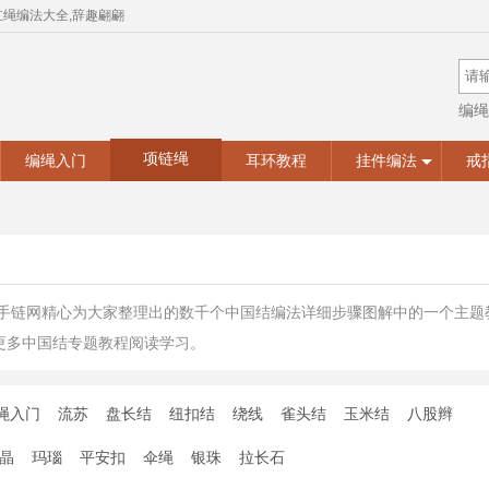
红绳编法大全,辞趣翩翩
编绳
手工
项链绳
编绳入门
耳环教程
挂件编法
戒
绳手链网精心为大家整理出的数千个中国结编法详细步骤图解中的一个主
更多中国结专题教程阅读学习。
绳入门
流苏
盘长结
纽扣结
绕线
雀头结
玉米结
八股辫
晶
玛瑙
平安扣
伞绳
银珠
拉长石