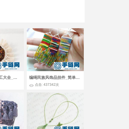
Macrame编法手工大全_简单DIY编绳结艺太阳装饰
编绳民族风饰品挂件_简单DIY好看的渐变色蜡线耳环
点击: 437342次