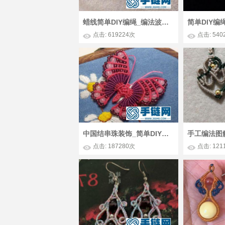
蜡线简单DIY编绳_编法波西米亚耳环图解
点击: 619224次
点击: 540
中国结串珠装饰_简单DIY漂亮的彩线编绳蝴蝶图解
点击: 187280次
点击: 121