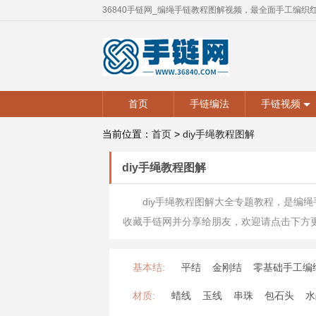
36840手链网_编绳手链教程图解视频，最全面手工编织
首页
手链编法
手链视频
当前位置：
首页
>
diy手绳教程图解
diy手绳教程图解
diy手绳教程图解大全专题教程，是编
收藏手链网并分享给朋友，欢迎请点击下方
基本结:
平结
金刚结
零基础手工编
材质:
蜡线
玉线
串珠
包石头
水