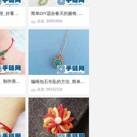
Macrame编法教程_好看的编绳百搭包包简单DIY图解
简单DIY适合春天的服饰_中国结编绳翠绿春饰项链编法图解
点击: 305539次
红绳编法手工diy _制作美美的编绳桃花脚链
编绳包石吊坠的方法_简单DIY小蛋面包石吊坠详解
点击: 563321次