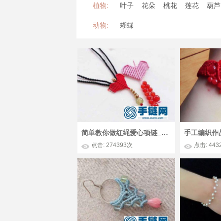
植物:
叶子
花朵
桃花
莲花
葫芦
动物:
蝴蝶
简单教你做红绳爱心项链_几步简单DIY超漂亮编绳项链吊坠
点击: 274393次
点击: 443