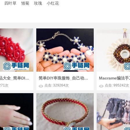
四叶草
雏菊
玫瑰
小红花
手工编织作品大全_简单DIY斜卷结经典款手绳编法图解
简单DIY串珠服饰_自己动手编一条漂亮的串珠项链
271次
点击: 329264次
点击: 995242次