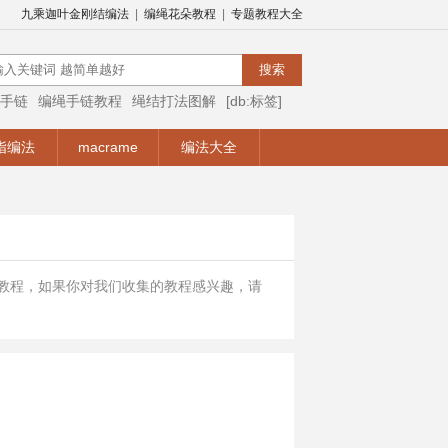
九乘迦叶金刚结编法
|
编绳花朵教程
|
专题教程大全
手链
编绳手链教程
绳结打法图解
[db:标签]
编绳视频
编绳手链视频教程
手链编法
指编法
macrame
编法大全
题教程，如果你对我们收集的教程感兴趣，请