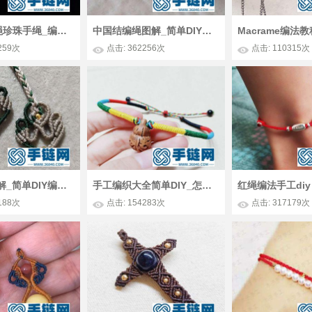
简单DIY编绳珍珠手绳_编法手串的简单DIY做法图
中国结编绳图解_简单DIY撞色菱格手绳步骤教学
259次
点击: 362256次
点击: 110315次
手工编法图解_简单DIY编绳蜡线原创尾扣
手工编织大全简单DIY_怎么编法金刚结五色手绳脚绳
188次
点击: 154283次
点击: 317179次