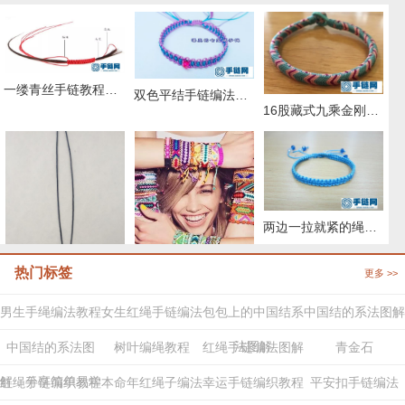
一缕青丝手链教程图解，抖音头发青丝手绳的编织教程
双色平结手链编法图解，附平结手链收尾方法
16股藏式九乘金刚结编法，藏叶金刚绳的编法图解
两边一拉就紧的绳子怎么弄
热门标签
更多 >>
两股绳金刚结编法图解,手编绳收尾结怎么打结
29种编绳手链教程，详细清楚热门款式的图解
男生手绳编法教程
女生红绳手链编法
包包上的中国结系
中国结的系法图解
法图解
中国结的系法图
树叶编绳教程
红绳手链编法图解
青金石
解，分享简单易学
红绳手链编织教程
本命年红绳子编法
幸运手链编织教程
平安扣手链编法