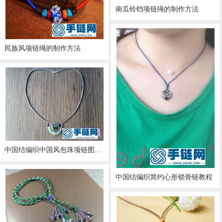
南瓜铃铛项链绳的制作方法
民族风项链绳的制作方法
中国结编织中国风包珠项链图解（婉柔手作）
中国结编织简约心形锁骨链教程