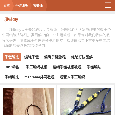
首页
手链编法
项链diy
项链diy
项链diy大全专题教程，是编绳手链网精心为大家整理出的数千个
中国结编法详细步骤图解中的一个主题教程，如果你对我们收集的教
程感兴趣，请收藏手链网并分享给朋友，欢迎请点击下方更多中国结
视频教程专题教程阅读学习。
手链编法
编绳手链
编绳手链教程
绳结打法图解
[db:标签]
手工编绳视频
编绳手链视频教程
手链编法
手绳编法
macrame外网教程
程蕓木手工编织