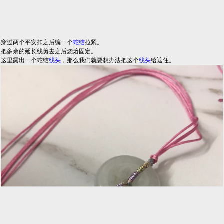
穿过两个平安扣之后编一个
蛇结
拉紧。
把多余的延长线剪去之后烧熔固定。
这里露出一个蛇结
线头
，那么我们就要想办法把这个
线头
给遮住。