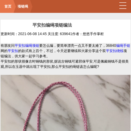
首页
项链绳
平安扣编绳项链编法
更新时间：2021-06-08 14:45
关注度: 639641
作者：悠悠手作掌柜
有朋友问
平安扣编绳项链
要怎么编，要简单漂亮一点又不要太难了，36840
编绳手链
网的
平安扣
的款式有上百个，不过，今天还要继续和大家分享这个双
平安扣
绕线
项
链编法，供大家一起学习参考。
平安扣的形状很像古时铜钱的形状,据说古铜钱可避邪保平安,可是佩戴铜钱不是很美
观,所以在玉器中就出现了平安扣,那么平安扣的绳链该怎么编呢?