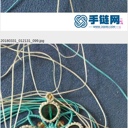
20180331_012131_099.jpg