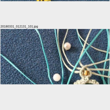
20180331_012131_101.jpg