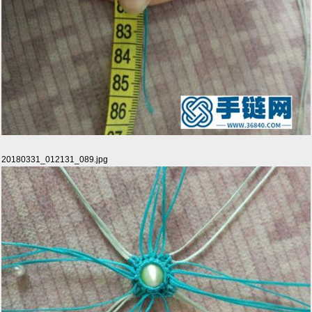
20180331_012131_089.jpg