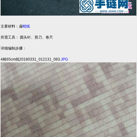
主要材料：扁
蜡线
所需工具： 圆头针、剪刀、卷尺
详细编制步骤：
4根65cm线20180331_012131_083.
JPG