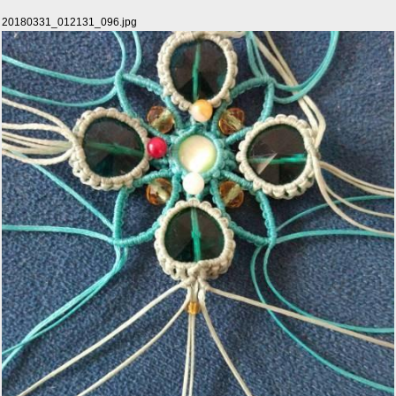
20180331_012131_096.jpg