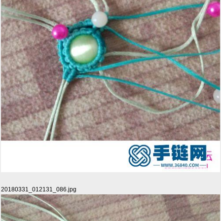
20180331_012131_086.jpg