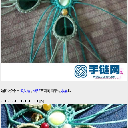
如图做2个半
雀头结
，
绕线
两两对面穿过
水晶
珠
20180331_012131_091.jpg