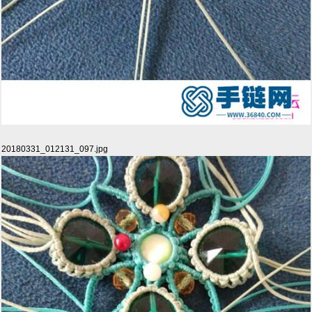
20180331_012131_097.jpg