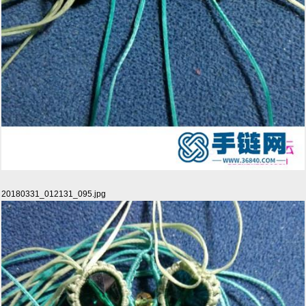
20180331_012131_095.jpg