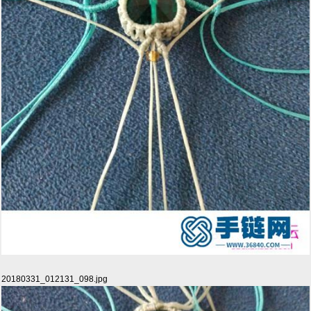
20180331_012131_098.jpg