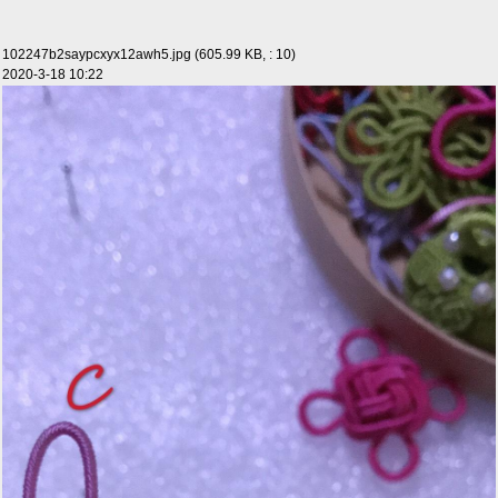
102247b2saypcxyx12awh5.jpg (605.99 KB, : 10)
2020-3-18 10:22