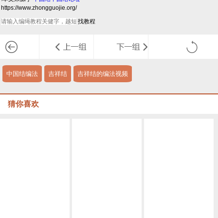
https://www.zhongguojie.org/
中国结编法
吉祥结
吉祥结的编法视频
猜你喜欢
任意花股结的直接编法
继续分享吉祥结的变化之B
股比花大一的花股结徒手扩展法