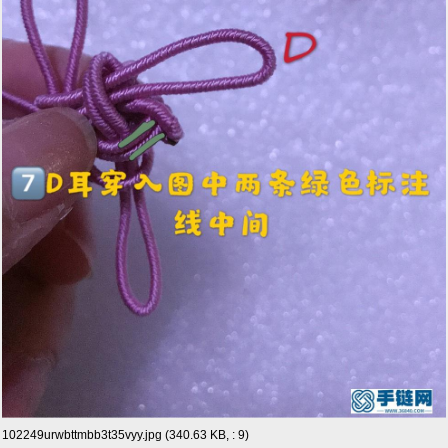
102249urwbttmbb3t35vyy.jpg (340.63 KB, : 9)