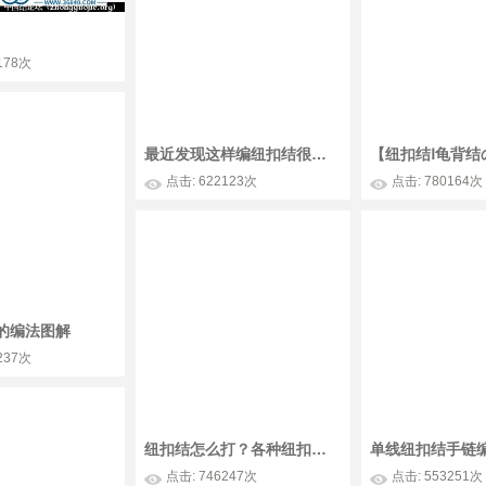
178次
最近发现这样编纽扣结很简单
点击: 622123次
点击: 780164次
的编法图解
237次
纽扣结怎么打？各种纽扣结的编法（如：五线十瓣纽扣等）
单线纽扣结手链
点击: 746247次
点击: 553251次