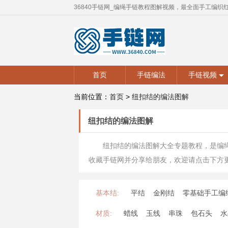
36840手链网_编绳手链教程图解视频，最全面手工编织
首页
手链编法
手链视频
当前位置：
首页
>
纽扣结的编法图解
纽扣结的编法图解
纽扣结的编法图解大全专题教程，是编
收藏手链网并分享给朋友，欢迎请点击下方
基本结:
平结
金刚结
零基础手工编
材质:
蜡线
玉线
串珠
包石头
水