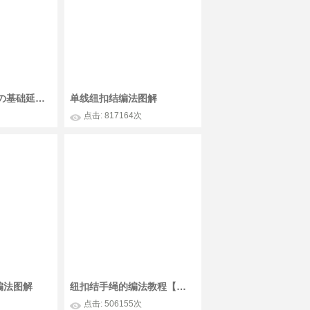
【纽扣结Ⅰ龟背结の基础延伸系列】
单线纽扣结编法图解
点击: 817164次
编法图解
纽扣结手绳的编法教程【蓓蕾】
点击: 506155次