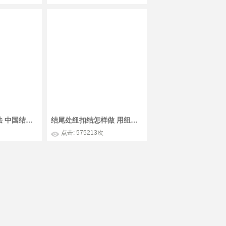
六瓣纽扣结的打法 中国结编织教程
结尾处纽扣结怎样做 用纽扣结结尾的编法
点击: 575213次