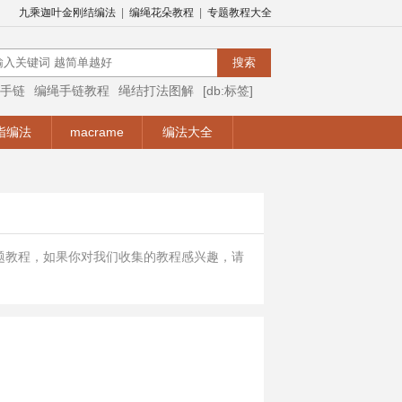
九乘迦叶金刚结编法
|
编绳花朵教程
|
专题教程大全
手链
编绳手链教程
绳结打法图解
[db:标签]
编绳视频
编绳手链视频教程
手链编法
指编法
macrame
编法大全
题教程，如果你对我们收集的教程感兴趣，请