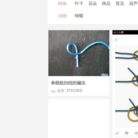
植物:
叶子
花朵
桃花
莲花
葫芦
动物:
蝴蝶
单线纽扣结的编法
点击: 379239次