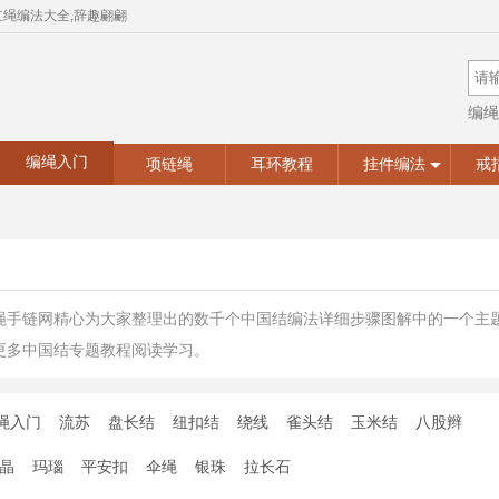
红绳编法大全,辞趣翩翩
编绳
手工
编绳入门
项链绳
耳环教程
挂件编法
戒
绳手链网精心为大家整理出的数千个中国结编法详细步骤图解中的一个主
更多中国结专题教程阅读学习。
绳入门
流苏
盘长结
纽扣结
绕线
雀头结
玉米结
八股辫
晶
玛瑙
平安扣
伞绳
银珠
拉长石