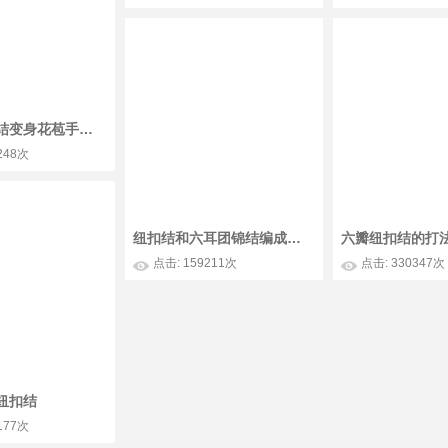
中国结纽扣结变身花苞手链的详细制作教程
248次
纽扣结和六耳团锦结编成的中国结手链
点击: 159211次
点击: 330347次
纽扣结
177次