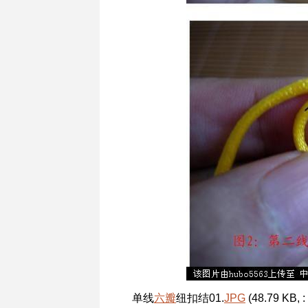
单线
六瓣
纽扣结01.
JPG
(48.79 KB, :