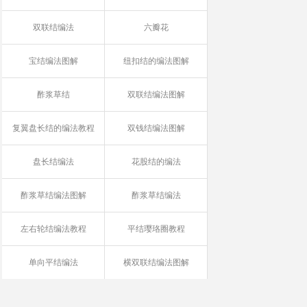
双联结编法
六瓣花
宝结编法图解
纽扣结的编法图解
酢浆草结
双联结编法图解
复翼盘长结的编法教程
双钱结编法图解
盘长结编法
花股结的编法
酢浆草结编法图解
酢浆草结编法
左右轮结编法教程
平结璎珞圈教程
单向平结编法
横双联结编法图解