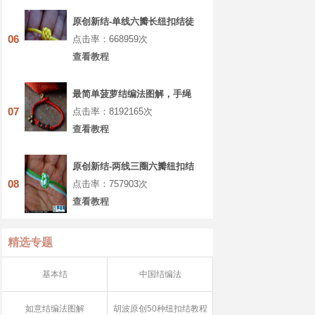
原创新结-单线六瓣长纽扣结徒
手教程
06
点击率：668959次
查看教程
最简单菠萝结编法图解，手绳
菠萝扣教程做法
07
点击率：8192165次
查看教程
原创新结-两线三圈六瓣纽扣结
徒手教程
08
点击率：757903次
查看教程
精选专题
基本结
中国结编法
如意结编法图解
胡波原创50种纽扣结教程