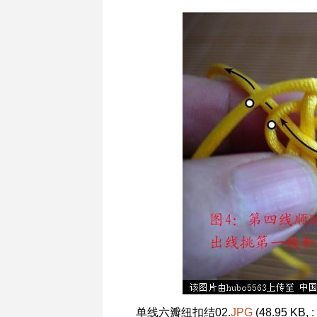
单线六瓣纽扣结02.
JPG
(48.95 KB, :