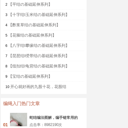
【平结の基础延伸系列】
2
【十字结Ⅰ玉米结の基础延伸系列】
3
【酢浆草结の基础延伸系列】
4
【花箍结の基础延伸系列】
5
【八字结Ⅰ攀缘结の基础延伸系列】
6
【琵琶结Ⅰ绶带结の基础延伸系列】
7
【纽扣结Ⅰ龟背结の基础延伸系列】
8
【宝结の基础延伸系列】
9
开心就好画的九股十花，花股结
10
编绳入门热门文章
蛇结编法图解，编手链常用的
基本结教程
01
点击率：8982190次