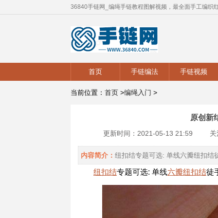
36840手链网_编绳手链教程图解视频，最全面手工编织
首页
手链编法
手链视频
当前位置：
首页
>
编绳入门
>
原创新
更新时间：2021-05-13 21:59
关
内容简介：
纽扣结专题可选: 单线六瓣纽扣结徒手教程。
纽扣结
专题可选: 单线
六瓣
纽扣结
徒