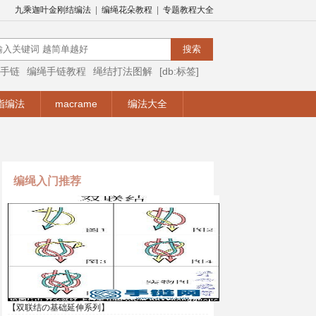
九乘迦叶金刚结编法
|
编绳花朵教程
|
专题教程大全
手链
编绳手链教程
绳结打法图解
[db:标签]
编绳视频
编绳手链视频教程
手链编法
指编法
macrame
编法大全
编绳入门推荐
【双联结の基础延伸系列】