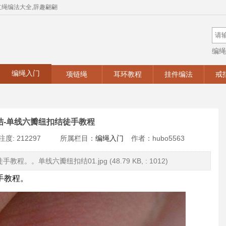
红绳编法大全,辞趣翩翩
编绳
手工
编绳入门
项链绳
耳环教程
挂件编法
戒
结-单线六瓣纽扣结徒手教程
注度: 212297
所属栏目：
编绳入门
作者：hubo5563
。单线六瓣纽扣结01.jpg (48.79 KB, : 1012)
手教程。