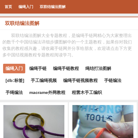
首页
编绳入门
双联结编法图解
双联结编法图解
双联结编法图解大全专题教程，是编绳手链网精心为大家整理出
的数千个中国结编法详细步骤图解中的一个主题教程，如果你对我们
收集的教程感兴趣，请收藏手链网并分享给朋友，欢迎请点击下方更
多中国结视频教程专题教程阅读学习。
编绳入门
编绳手链
编绳手链教程
绳结打法图解
[db:标签]
手工编绳视频
编绳手链视频教程
手链编法
手绳编法
macrame外网教程
程蕓木手工编织