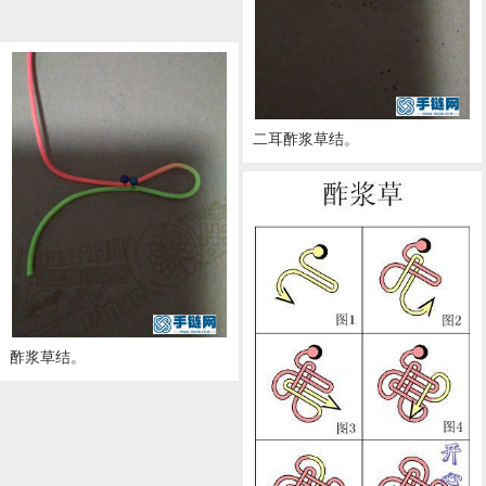
酢浆草结。