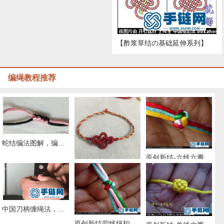
【酢浆草结の基础延伸系列】
编绳教程推荐
蛇结编法图解，编手链常用的基本结教程
原创新结-六线六瓣纽扣结徒手教程
如意结手绳的编法图解
中国刀柄缠绳法，唐刀，小刀，菜刀都能通用的缠法教程大全
原创新结四线纽扣结徒手教程