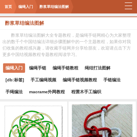
首页
编绳入门
酢浆草结编法图解
酢浆草结编法图解
酢浆草结编法图解大全专题教程，是编绳手链网精心为大家整理
出的数千个中国结编法详细步骤图解中的一个主题教程，如果你对我
们收集的教程感兴趣，请收藏手链网并分享给朋友，欢迎请点击下方
更多中国结视频教程专题教程阅读学习。
编绳入门
编绳手链
编绳手链教程
绳结打法图解
[db:标签]
手工编绳视频
编绳手链视频教程
手链编法
手绳编法
macrame外网教程
程蕓木手工编织