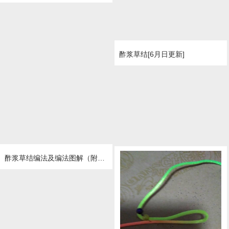
酢浆草结[6月日更新]
酢浆草结编法及编法图解（附视频教程）
二耳酢浆草结。