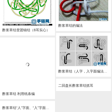
酢浆草结的编法
酢浆草结变团锦结（8耳实心）
酢浆草结（人字，入字面编法） 如意结编法走线图！！！
二回盘长酢浆草结抓耳
酢浆草结 利用纸条编
酢浆草结“人”字面、“入”字面教程