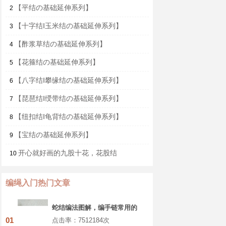
【平结の基础延伸系列】
2
【十字结Ⅰ玉米结の基础延伸系列】
3
【酢浆草结の基础延伸系列】
4
【花箍结の基础延伸系列】
5
【八字结Ⅰ攀缘结の基础延伸系列】
6
【琵琶结Ⅰ绶带结の基础延伸系列】
7
【纽扣结Ⅰ龟背结の基础延伸系列】
8
【宝结の基础延伸系列】
9
开心就好画的九股十花，花股结
10
编绳入门热门文章
蛇结编法图解，编手链常用的
基本结教程
01
点击率：7512184次