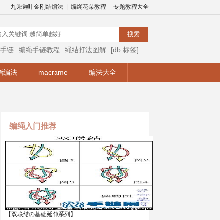
九乘迦叶金刚结编法
|
编绳花朵教程
|
专题教程大全
手链
编绳手链教程
绳结打法图解
[db:标签]
编绳视频
编绳手链视频教程
手链编法
指编法
macrame
编法大全
编绳入门推荐
【双联结の基础延伸系列】