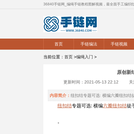
36840手链网_编绳手链教程图解视频，最全面手工编织
首页
手链编法
手链视频
当前位置：
首页
>
编绳入门
>
原创新
更新时间：2021-05-13 22:12
关
内容简介：
纽扣结专题可选: 横编六瓣纽扣结徒手教程
纽扣结
专题可选: 横编
六瓣
纽扣结
徒
。