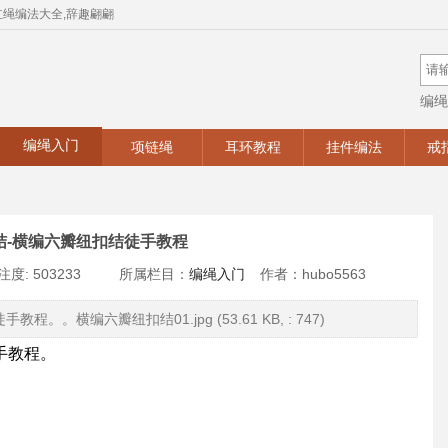
红绳编法大全,辞趣翩翩
编绳
手工
编绳入门
项链绳
耳环教程
挂件编法
戒
结-横编六瓣纽扣结徒手教程
注度: 503233
所属栏目：
编绳入门
作者：hubo5563
。。横编六瓣纽扣结01.jpg (53.61 KB, : 747)
手教程。