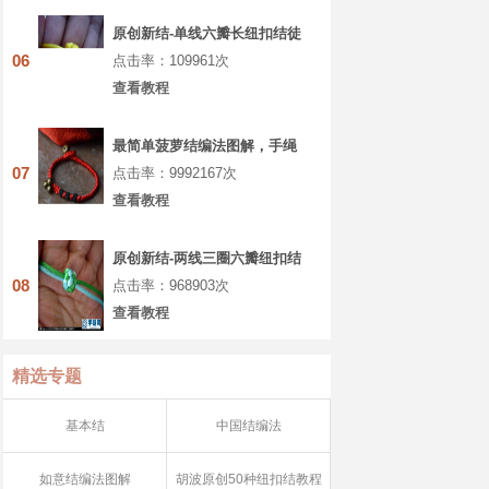
原创新结-单线六瓣长纽扣结徒
手教程
06
点击率：109961次
查看教程
最简单菠萝结编法图解，手绳
菠萝扣教程做法
07
点击率：9992167次
查看教程
原创新结-两线三圈六瓣纽扣结
徒手教程
08
点击率：968903次
查看教程
精选专题
基本结
中国结编法
如意结编法图解
胡波原创50种纽扣结教程