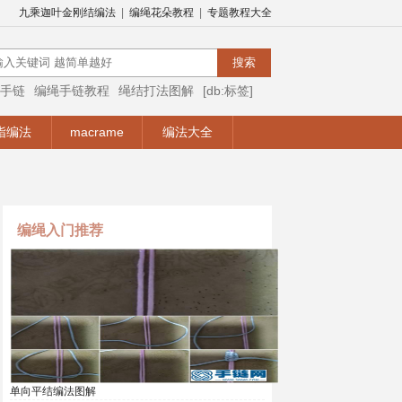
九乘迦叶金刚结编法
|
编绳花朵教程
|
专题教程大全
手链
编绳手链教程
绳结打法图解
[db:标签]
编绳视频
编绳手链视频教程
手链编法
指编法
macrame
编法大全
编绳入门推荐
单向平结编法图解