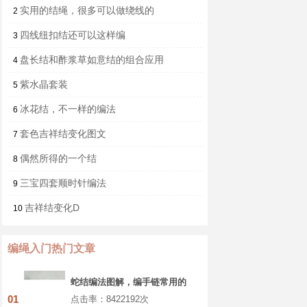
实用的结绳，很多可以做绕线的
2
四线纽扣结还可以这样编
3
盘长结和酢浆草如意结的组合应用
4
紫水晶套装
5
冰花结，不一样的编法
6
套色吉祥结变化图文
7
偶然所得的一个结
8
三宝四套顺时针编法
9
吉祥结变化D
10
编绳入门热门文章
蛇结编法图解，编手链常用的
基本结教程
01
点击率：8422192次