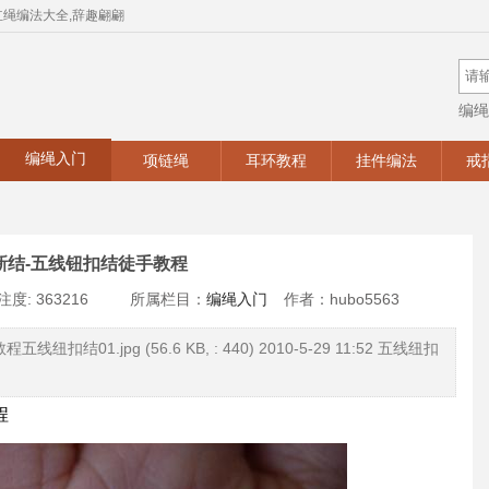
红绳编法大全,辞趣翩翩
编绳
手工
编绳入门
项链绳
耳环教程
挂件编法
戒
新结-五线钮扣结徒手教程
注度: 363216
所属栏目：
编绳入门
作者：hubo5563
01.jpg (56.6 KB, : 440) 2010-5-29 11:52 五线纽扣
程