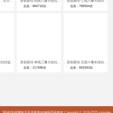
平结手链编法教程，生日礼品手工制作方法
原创新结-四线八瓣大纽扣结徒手教程
原创新结-三线六瓣大纽扣结徒手教程
点击：864710次
点击：786504次
原创新结-六瓣大纽扣结徒手教程
原创新结-单线三瓣大纽扣结徒手教程
原创新结-五线十瓣长纽扣结徒手教程
点击：217486次
点击：603343次
36840手链网每天提供最新的编绳手链教程 Copyright © 2019-2025
icmsdev