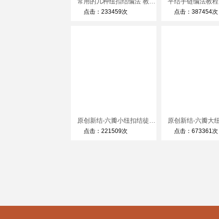
常用的几种纽扣结编法 教你编漂亮的纽扣结红绳手链
点击：233459次
点击：387454次
原创新结-六瓣小纽扣结徒手教程
点击：221509次
点击：673361次