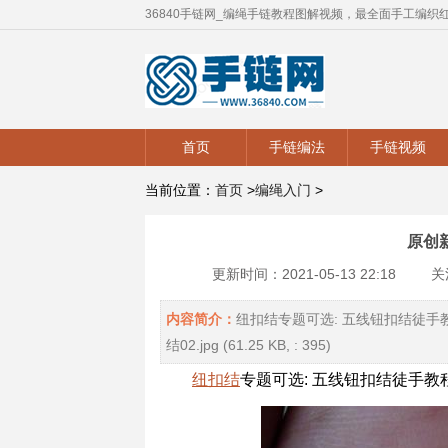
36840手链网_编绳手链教程图解视频，最全面手工编织
首页
手链编法
手链视频
当前位置：
首页
>
编绳入门
>
原创
更新时间：2021-05-13 22:18
关
内容简介：
纽扣结专题可选: 五线钮扣结徒手教程五线纽扣结
结02.jpg (61.25 KB, : 395)
纽扣结
专题可选: 五线钮扣结徒手教