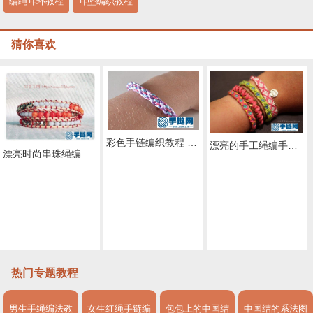
编绳耳环教程
耳坠编织教程
猜你喜欢
彩色手链编织教程 彩绳编织手链DIY图解
漂亮的手工绳编手链DIY教程
漂亮时尚串珠绳编手链diy图片教程
金首饰手绳编织技法 手工diy编织金手绳图片教程
金属链和毛线编织的diy创意手链
鞋带diy清新手链的手工编织图解
热门专题教程
男生手绳编法教
女生红绳手链编
包包上的中国结
中国结的系法图