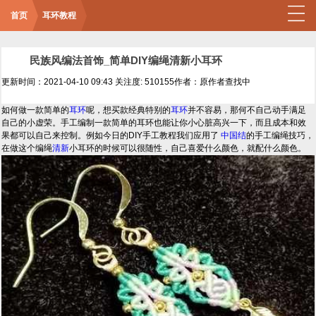
首页
耳环教程
民族风编法首饰_简单DIY编绳清新小耳环
更新时间：2021-04-10 09:43
关注度: 510155
作者：原作者查找中
如何做一款简单的
耳环
呢，想买款经典特别的
耳环
并不容易，那何不自己动手满足
自己的小虚荣。手工编制一款简单的耳环也能让你小心脏高兴一下，而且成本和效
果都可以自己来控制。例如今日的DIY手工教程我们应用了
中国结
的手工编绳技巧，
在做这个编绳
清新
小耳环的时候可以很随性，自己喜爱什么颜色，就配什么颜色。