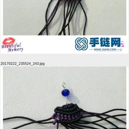
20170222_235524_243.jpg