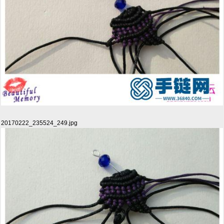
20170222_235524_249.jpg