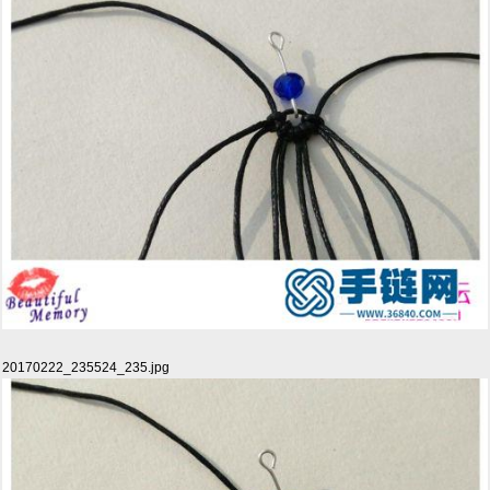
20170222_235524_235.jpg