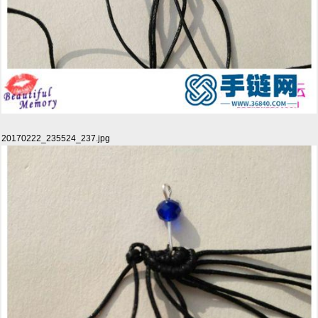
20170222_235524_237.jpg