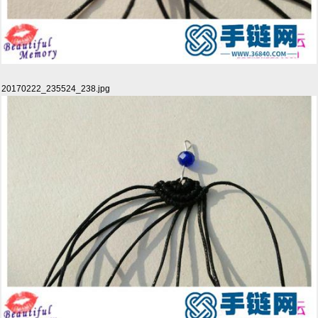
20170222_235524_238.jpg