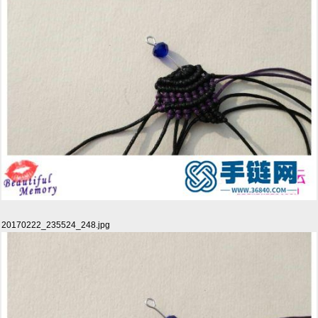
20170222_235524_248.jpg