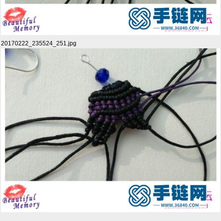
20170222_235524_251.jpg