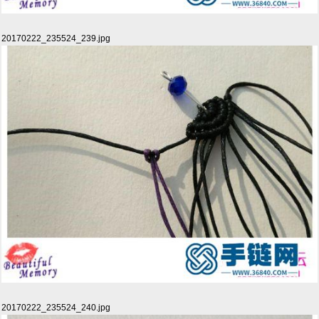
20170222_235524_239.jpg
20170222_235524_240.jpg