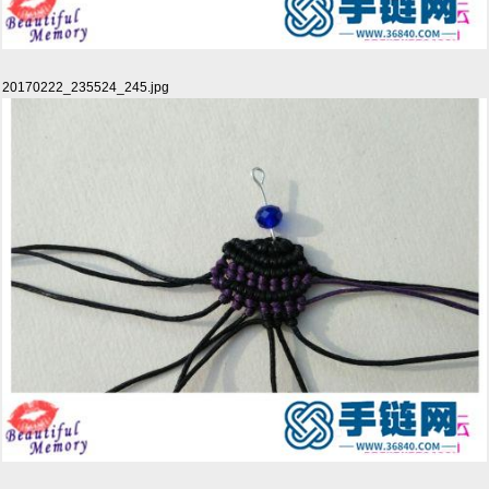
20170222_235524_245.jpg