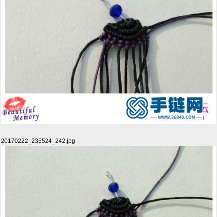
20170222_235524_242.jpg