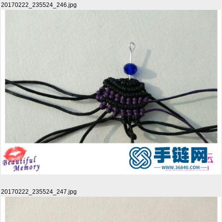
20170222_235524_246.jpg
20170222_235524_247.jpg