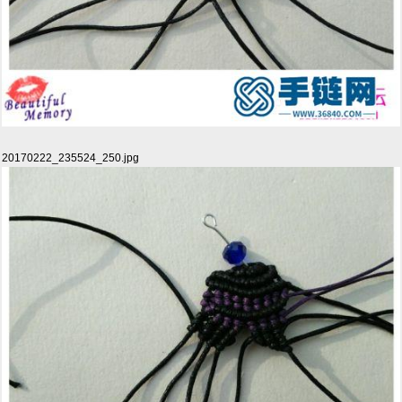
20170222_235524_250.jpg