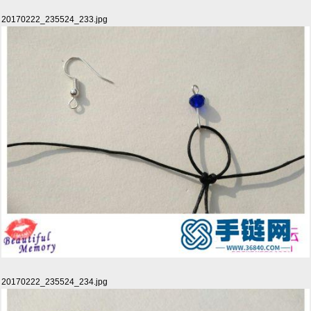
20170222_235524_233.jpg
20170222_235524_234.jpg