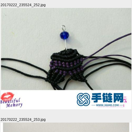
20170222_235524_252.jpg
20170222_235524_253.jpg