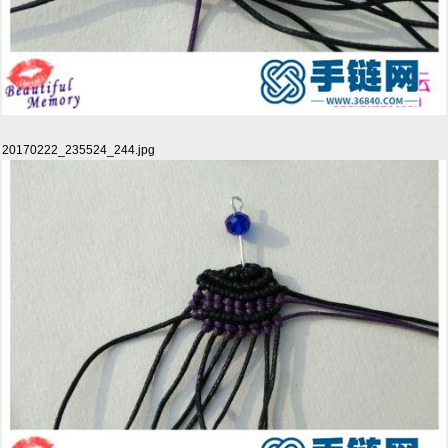
20170222_235524_244.jpg