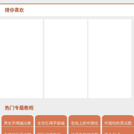
猜你喜欢
自制古风葫芦耳坠
白蓝红三色编绳耳环手工编织图解
这种耳环你肯定没戴过，太漂亮了
中国结编绳首饰_如何自制古风葫芦耳坠
中国结编绳首饰_简单DIY编法热气球耳坠的方法图
简单DIY编绳首饰教程_如何编法简单小红花耳环
热门专题教程
男生手绳编法教
女生红绳手链编
包包上的中国结
中国结的系法图