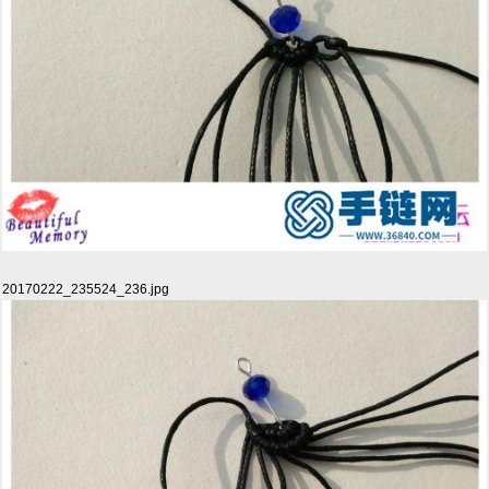
20170222_235524_236.jpg