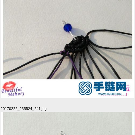
20170222_235524_241.jpg