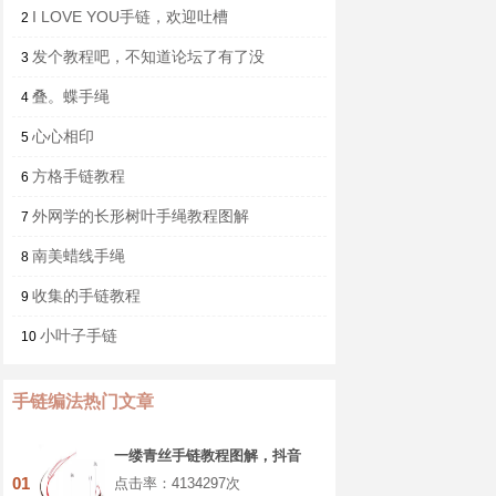
I LOVE YOU手链，欢迎吐槽
2
发个教程吧，不知道论坛了有了没
3
叠。蝶手绳
4
心心相印
5
方格手链教程
6
外网学的长形树叶手绳教程图解
7
南美蜡线手绳
8
收集的手链教程
9
小叶子手链
10
手链编法热门文章
一缕青丝手链教程图解，抖音
头发青丝手绳的编织教程
01
点击率：4134297次