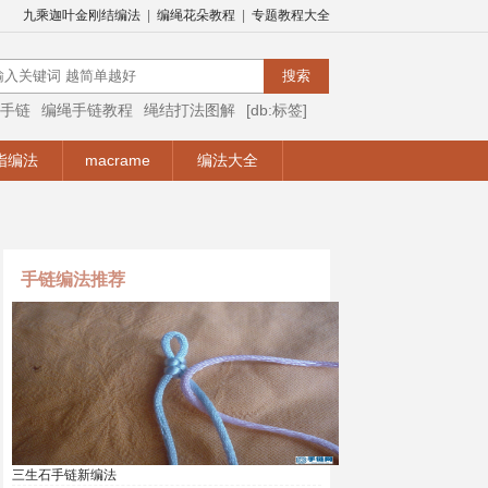
九乘迦叶金刚结编法
|
编绳花朵教程
|
专题教程大全
手链
编绳手链教程
绳结打法图解
[db:标签]
编绳视频
编绳手链视频教程
手链编法
指编法
macrame
编法大全
手链编法推荐
三生石手链新编法