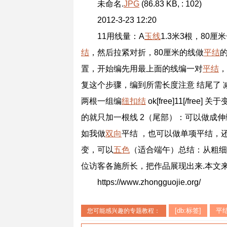
未命名.
JPG
(86.83 KB, : 102)
2012-3-23 12:20
11用线量：A
玉线
1.3米3根，80
结
，然后拉紧对折，80厘米的线做
平结
置，开始编先用最上面的线编一对
平结
，
复这个步骤，编到所需长度注意 结尾了 
两根一组编
纽扣结
ok[free]11[/f
的就只加一根线 2（尾部）：可以做成
如我做
双向
平结 ，也可以做单项平结，
变，可以
五色
（适合端午）总结：从粗细
位访客各施所长，把作品展现出来.本文
https://www.zhongguojie.org/
[db:标签]
平
您可能感兴趣的专题教程：