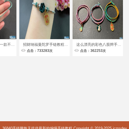
编绳夏日小清新来一款不一样的桃花爱心脚链吧手残党也能轻松学会四股辫脚链
招财纳福曼陀罗手链教程二、保姆级教程、看了就会
这么漂亮的彩色八股辫手链，你确定不来一条，无敌超级百搭
点击：733283次
点击：362253次
36840手链网每天提供最新的编绳手链教程 Copyright © 2019-2025
icmsdev