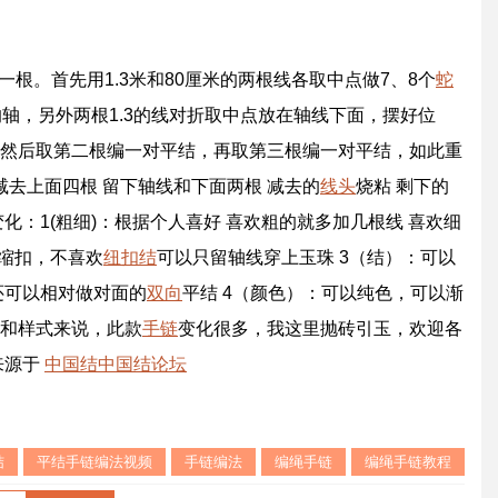
厘米一根。首先用1.3米和80厘米的两根线各取中点做7、8个
蛇
的轴，另外两根1.3的线对折取中点放在轴线下面，摆好位
然后取第二根编一对平结，再取第三根编一对平结，如此重
减去上面四根 留下轴线和下面两根 减去的
线头
烧粘 剩下的
ree] 关于变化：1(粗细)：根据个人喜好 喜欢粗的就多加几根线 喜欢细
伸缩扣，不喜欢
纽扣结
可以只留轴线穿上玉珠 3（结）：可以
还可以相对做对面的
双向
平结 4（颜色）：可以纯色，可以渐
和样式来说，此款
手链
变化很多，我这里抛砖引玉，欢迎各
来源于
中国结
中国结论坛
结
平结手链编法视频
手链编法
编绳手链
编绳手链教程