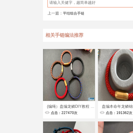
上一篇：
平结组合手链
相关手链编法推荐
(编绳）盘编龙鳞DIY教程 0基础手残党也能学会的保姆级教程 端午节母亲节很适合
点击：227470次
点击：191362次