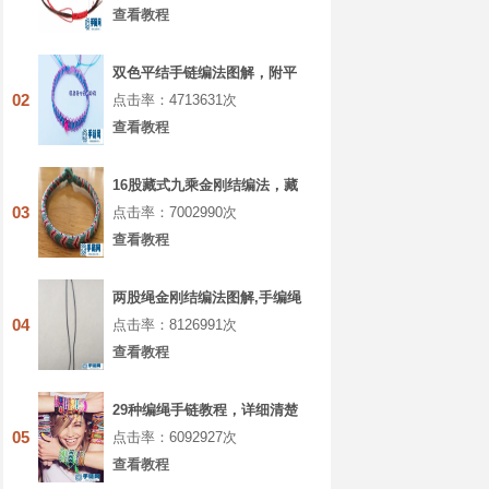
查看教程
双色平结手链编法图解，附平
结手链收尾方法
02
点击率：4713631次
查看教程
16股藏式九乘金刚结编法，藏
叶金刚绳的编法图解
03
点击率：7002990次
查看教程
两股绳金刚结编法图解,手编绳
收尾结怎么打结
04
点击率：8126991次
查看教程
29种编绳手链教程，详细清楚
热门款式的图解
05
点击率：6092927次
查看教程