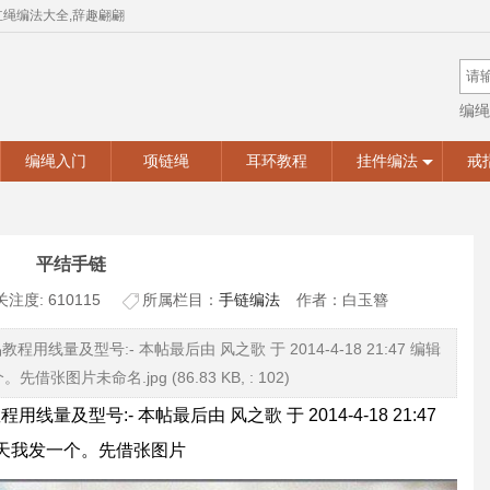
红绳编法大全,辞趣翩翩
编绳
手工
编绳入门
项链绳
耳环教程
挂件编法
戒
平结手链
关注度: 610115
所属栏目：
手链编法
作者：白玉簪
程用线量及型号:- 本帖最后由 风之歌 于 2014-4-18 21:47 编辑
片未命名.jpg (86.83 KB, : 102)
用线量及型号:- 本帖最后由 风之歌 于 2014-4-18 21:47
今天我发一个。先借张图片