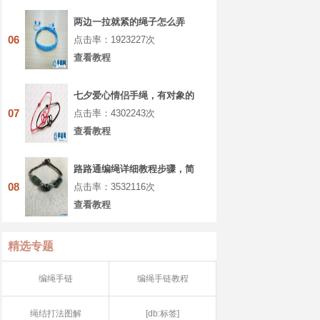
两边一拉就紧的绳子怎么弄
06
点击率：1923227次
查看教程
七夕爱心情侣手绳，有对象的
你一定要学着做
07
点击率：4302243次
查看教程
路路通编绳详细教程步骤，简
单八股辫手绳做法
08
点击率：3532116次
查看教程
精选专题
编绳手链
编绳手链教程
绳结打法图解
[db:标签]