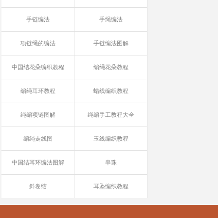
手链编法
手绳编法
项链绳的编法
手链编法图解
中国结花朵编织教程
编绳花朵教程
编绳耳环教程
蜡线编织教程
绳编项链图解
绳编手工教程大全
编绳走线图
玉线编织教程
中国结耳环编法图解
串珠
斜卷结
耳坠编织教程