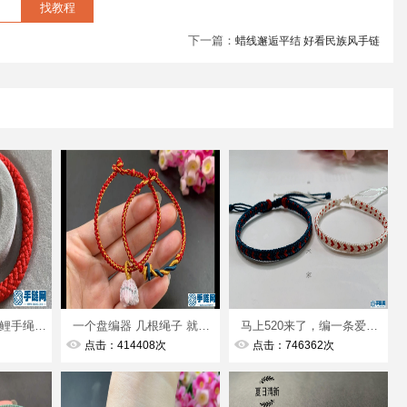
下一篇：
蜡线邂逅平结 好看民族风手链
盘编本命年龙鳞锦鲤手绳编法视频教程
一个盘编器 几根绳子 就能编出好看的锦鲤简单易学 详细编法视频
马上520来了，编一条爱心手链来告白吧，寓意把你放我心上赶紧@你心中的他（她）吧
点击：414408次
点击：746362次