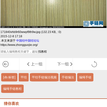
171840vhb9r60wwpf9th9w.jpg (132.23 KB, : 0)
2015-12-8 17:18
.本文来源于
中国结
中国结论坛
https://www.zhongguojie.org/
[db:标签]
平结
平结手链编法视频
手链编法
编绳手链
编绳手链教程
猜你喜欢