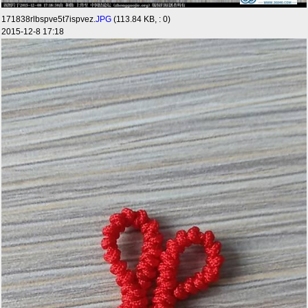
171838rlbspve5t7ispvez.
JPG
(113.84 KB, : 0)
2015-12-8 17:18