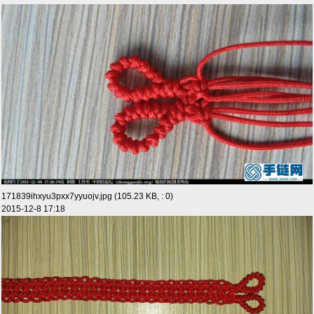
171839ihxyu3pxx7yyuojv.jpg (105.23 KB, : 0)
2015-12-8 17:18