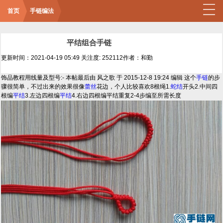
首页
手链编法
平结组合手链
更新时间：2021-04-19 05:49
关注度: 252112
作者：和勤
饰品教程用线量及型号:- 本帖最后由 风之歌 于 2015-12-8 19:24 编辑 这个
手链
的步
骤很简单，不过出来的效果很像
蕾丝
花边，个人比较喜欢8根绳1.
蛇结
开头2.中间四
根编
平结
3.左边四根编
平结
4.右边四根编平结重复2-4步编至所需长度