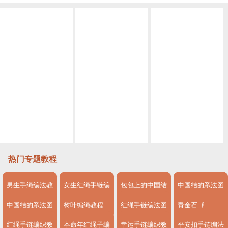
(编绳）盘编龙鳞DIY教程 0基础手残党也能学会的保姆级教程 端午节母亲节很适合
盘编本命年龙鳞锦鲤手绳编法视频教程
一个盘编器 几根绳子 就能编出好看的锦鲤简单易学 详细编法视频
马上520来了，编一条爱心手链来告白吧，寓意把你放我心上赶紧@你心中的他（她）吧
没想到这是单向平结演变出来的手绳，竞然也可以这么美，手残党也能轻松学会
编绳夏日小清新来一款不一样的桃花爱心脚链吧手残党也能轻松学会四股辫脚链
热门专题教程
男生手绳编法教
女生红绳手链编
包包上的中国结
中国结的系法图
程
法
系法图解
解
中国结的系法图
树叶编绳教程
红绳手链编法图
青金石
解，分享简单易
解
红绳手链编织教
本命年红绳子编
幸运手链编织教
平安扣手链编法