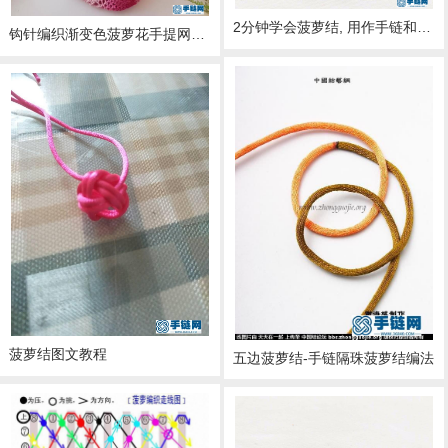
2分钟学会菠萝结, 用作手链和挂饰的配件, 菜鸟也能轻松上手
钩针编织渐变色菠萝花手提网兜包，美丽又实用
菠萝结图文教程
五边菠萝结-手链隔珠菠萝结编法