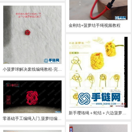
金刚结+菠萝结手绳视频教程
小菠萝球解决废线编绳教程-完整编法步骤
新手璎珞绳＋蛇结＋六边菠萝结挂绳编绳教程-完整编法步骤
零基础手工编绳入门,菠萝结编法步骤视频教