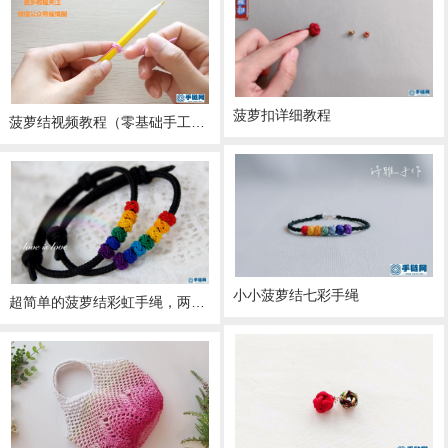
菠萝扣详细教程
菠萝结视频教程（零基础手工编绳入门）
小小菠萝结七彩手绳
超简单的菠萝结彩虹手绳，两分钟就能学会~