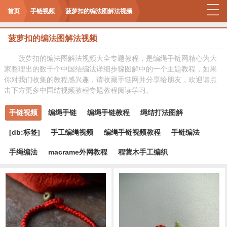
首页
手链视频
菠萝扣的编法图解法视频
菠萝扣的编法图解法视频
菠萝扣的编法图解法视频大全专题教程，是编绳手链网精心为大
家整理出的数千个中国结编法详细步骤图解中的一个主题教程，如果
你对我们收集的教程感兴趣，请收藏手链网并分享给朋友，欢迎请点
击下方更多中国结视频教程专题教程阅读学习。
手链视频
编绳手链
编绳手链教程
绳结打法图解
[db:标签]
手工编绳视频
编绳手链视频教程
手链编法
手绳编法
macrame外网教程
程蕓木手工编织