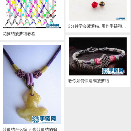
2分钟学会菠萝结, 用作手链和挂饰的配件, 初学者也能轻松上手
花箍结菠萝结教程
教你如何快速编菠萝结
菠萝结怎么编 五边菠萝结的编法图解