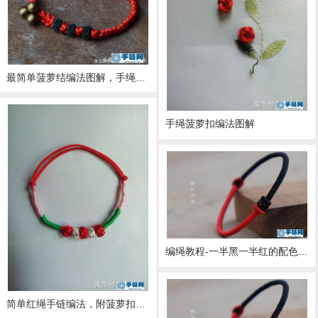
最简单菠萝结编法图解，手绳菠萝扣教程做法
手绳菠萝扣编法图解
编绳教程-一半黑一半红的配色 就像两个久未见面的朋友再次遇见 而道一句 [好久不见]金刚结+菠萝结 编出来的手绳是不是你喜欢的样子呀
简单红绳手链编法，附菠萝扣教程步骤