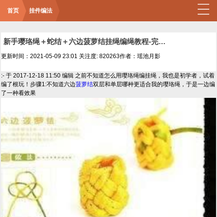
首页
挂件编法
新手璎珞绳＋蛇结＋六边菠萝结挂绳编绳教程-完整编法步骤
更新时间：2021-05-09 23:01
关注度: 820263
作者：瑶池月影
:- 于 2017-12-18 11:50 编辑 之前不知道怎么用璎珞绳编挂绳，我也是初学者，试着
编了根玩！步骤1:不知道六边
菠萝结
双层和单层哪种更适合我的璎珞绳，于是一边编
了一种看效果