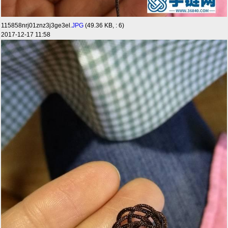
115858nrj01znz3j3ge3el.
JPG
(49.36 KB, : 6)
2017-12-17 11:58