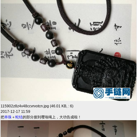
115902z8z4v48ccvrvotcn.jpg (46.01 KB, : 6)
2017-12-17 11:59
把
串珠
＋
蛇结
的部分接到璎珞绳上，大功告成啦！