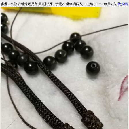
步骤2:比较后感觉还是单层更协调，于是在璎珞绳两头一边编了一个单层六边
菠萝结