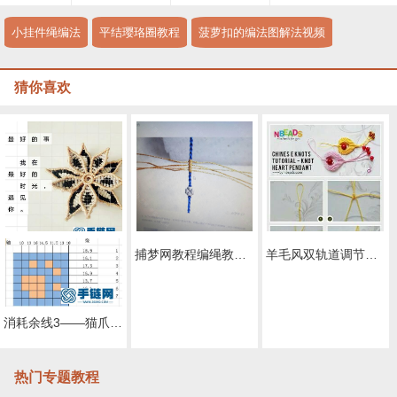
小挂件绳编法
平结璎珞圈教程
菠萝扣的编法图解法视频
猜你喜欢
一朵小花编绳教程-完整编法步骤
小树叶编绳教程-完整编法步骤
消耗余线3――猫爪爪编绳教程-完整编法步骤
羊毛风双轨道调节扣编绳教程-完整编法步骤
热门专题教程