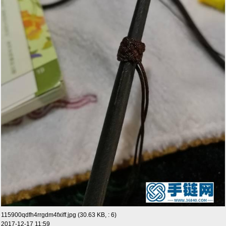
115900qdfh4rrgdm4fxiff.jpg (30.63 KB, : 6)
2017-12-17 11:59