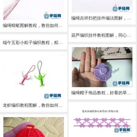
编绳吉祥扫把挂件编法图解，绳编金扫把制作方法
编绳蜻蜓图解教程，教你如何用红绳子编蜻蜓
葫芦编织挂件教程图解，同心结包挂编绳教程
端午五彩小粽子编织教程，粽子小挂件编法
编绳帽子饰品教程，好看的草帽挂件编织编法图解
龙虾编织教程图解，教你如何编中国结小虾做法