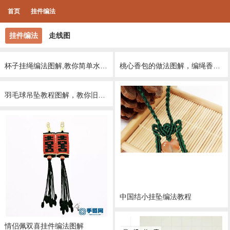
首页
挂件编法
挂件编法
走线图
杯子挂绳编法图解,教你简单水杯绳子如何编
桃心香包的做法图解，编绳香囊挂件教程
羽毛球吊坠教程图解，教你旧羽球做小饰品
中国结小挂坠编法教程
情侣佩双喜挂件编法图解