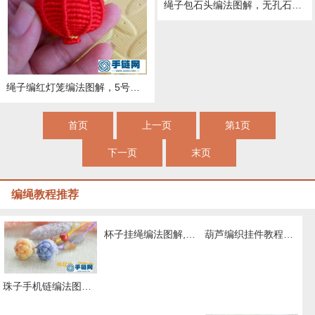
绳子包石头编法图解，无孔石头编绳吊坠教程
绳子编红灯笼编法图解，5号线玉线编织传统红灯笼挂件的教程
首页
上一页
第1页
下一页
末页
编绳教程推荐
杯子挂绳编法图解,教你简单水杯绳子如何编
葫芦编织挂件教程图解，同心结包挂编绳教程
珠子手机链编法图解，手编手机链连接教程