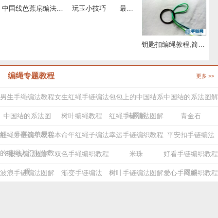
中国线芭蕉扇编法图解，编绳扇子的制作过程
玩玉小技巧——最简单漂亮的玉器挂件打结方法
钥匙扣编绳教程,简单钥匙扣的编法图解
编绳专题教程
更多 >>
男生手绳编法教程
女生红绳手链编法
包包上的中国结系
中国结的系法图解
法图解
中国结的系法图
树叶编绳教程
红绳手链编法图解
青金石
解，分享简单易学
红绳手链编织教程
本命年红绳子编法
幸运手链编织教程
平安扣手链编法
的编绳入门制作教
8股线编法图解
双色手绳编织教程
米珠
好看手链编织教程
程
图解
波浪手链编法图解
渐变手链编法
树叶手链编法图解
爱心手绳编织教程
步骤
手机
电脑
©2019-2025 36840手链网请记住我们的网址 Array
版
版