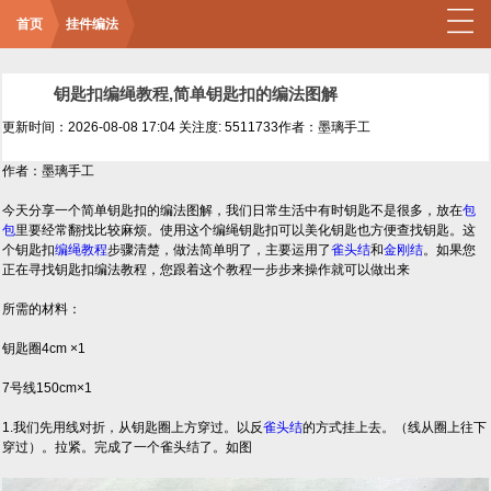
首页
挂件编法
钥匙扣编绳教程,简单钥匙扣的编法图解
更新时间：2026-08-08 17:04
关注度: 5511733
作者：墨璃手工
作者：墨璃手工
今天分享一个简单钥匙扣的编法图解，我们日常生活中有时钥匙不是很多，放在
包
包
里要经常翻找比较麻烦。使用这个编绳钥匙扣可以美化钥匙也方便查找钥匙。这
个钥匙扣
编绳教程
步骤清楚，做法简单明了，主要运用了
雀头结
和
金刚结
。如果您
正在寻找钥匙扣编法教程，您跟着这个教程一步步来操作就可以做出来
所需的材料：
钥匙圈4cm ×1
7号线150cm×1
1.我们先用线对折，从钥匙圈上方穿过。以反
雀头结
的方式挂上去。（线从圈上往下
穿过）。拉紧。完成了一个雀头结了。如图