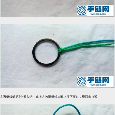
2.再继续编第2个雀头结，拿上方的那根线从圈上往下穿过，绕回来拉紧