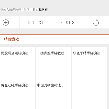
猜你喜欢
一缕青丝手链教程图解，抖音头发青丝手绳的编织教程
双色平结手链编法图解，附平结手链收尾方法
两边一拉就紧的绳子怎么弄
两股绳金刚结编法图解,手编绳收尾结怎么打结
中国刀柄缠绳法，唐刀，小刀，菜刀都能通用的缠法教程大全